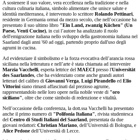
A sostenere il suo valore, vera eccellenza nella tradizione e nella
cultura culinaria italiana, simbolo alimentare che unisce salute e
identità mediterranea, è intervenuto lo scrittore
Rolando Pettinari
,
residente in Germania ormai da mezzo secolo, che nell’occasione ha
presentato il suo ultimo libro
"Ein Land, zwanzig Küchen" (Un
Paese, Venti Cucine)
, in cui l’autore ha analizzato il ruolo
dell'emigrazione italiana nello sviluppo della gastronomia italiana nel
Saarland dagli anni '60 ad oggi, partendo proprio dall'uso degli
agrumi in cucina.
Ad evidenziare il simbolismo e la forza evocativa dell’arancia rossa
siciliana nella letteratura e nell’arte è stata chiamata ad intervenire
Marzia Vacchelli
, esperta lettrice del
MAECI
presso l'
Universität
des Saarlandes
, che ha evidenziato come anche grandi autori
letterari del calibro di
Giovanni Verga
,
Luigi Pirandello
ed
Elio
Vittorini
siano rimasti affascinati dal prezioso agrume,
rappresentandolo nelle loro opere nella nobile veste di
"oro
siciliano"
, oltre che come simbolo di redenzione e vitalità.
Nell’occasione della conferenza, la dott.ssa Vacchelli ha presentato
anche il primo numero di
"Polifonia Italiana"
, rivista studentesca
del
Centro di Studi Italiani del Saarland
, presentata da due
giovani redattori:
Christian Mariano
, dell’Università di Bologna, e
Alice Pedone
dell’Università di Lecce.