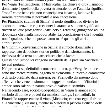
Per Verga (Fantasticheria, I Malavoglia, La chiave d’oro) il simbolo
dominante è quello della povertà strutturale, dove l’arancia significa
“roba” come bene che non emancipa ma incatena, laddove la
miseria rappresenta la normalità e non l’eccezione.
Per Pirandello (Lumìe di Sicilia), il nodo significativo diviene lo
scarto tra intenzione e percezione; le arance assumono significati
diversi nei due protagonisti (Micuccio e Teresina) giungendo ad una
doppiezza che risulta insopportabile. La conclusione è che l’identità
non è qualcosa che noi possediamo ma è quanto gli altri ci
attribuiscono.
In Vittorini (Conversazione in Sicilia) il simbolo dominante è
rappresentato dal dolore storico-politico e dall sfruttamento: la
ricchezza della terra non arricchisce che la lavora
Questi nodi simbolici vengono ricostruiti dalla prof.ssa Vacchelli in
tre assi portanti.
Nel primo asse, definibile come economico, per Verga le arance
sono una merce minima, oggetto di elemosina, di piccolo commercio
o di furto originato dalla miseria; per Pirandello divengono dono
affettivo che viene trasformato in oggetto mondano; in Vittorini le
arance sono salario in natura privo di valore di scambio.
Nel secondo asse, sociologico/politico, in Verga le arance sono
simbolo di donne e poveri (la mendìca, Longa, i contadini), in
Pirandello rappresentano il vinto (Micuccio) che consegna il frutto
alla vincente (Teresina), mentre in Vittorini il piccolo siciliano delle