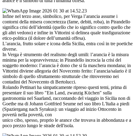
arance è il simbolo di tutta l'umanità offesa.
Infine nel terzo asse, simbolico, per Verga l’arancia assume i
contorni della misera concretezza (fame, debiti, roba), in Pirandello
significa crisi dell’identità (quello che io significo contro quello che
gli altri vedono) e infine in Vittorini si delinea quale trasfigurazione
etico-politica (il dolore dell’umanità offesa).
L’arancia, frutto solare e icona della Sicilia, entra così in tre poetiche
diverse.
In Verga è strumento del realismo degli umili: l’arancia è la misura
minima per la sopravvivenza; in Pirandello incrocia la crisi del
soggetto moderno: l’arancia è dono che si fa maschera mondana; in
Vittorini diviene allegoria del Novecento ferito: l’arancia/salario è il
simbolo di quello sfruttamento strutturale che ritroveremo nei
contadini del Novecento di Bertolucci.
Rolando Pettinari ha simpaticamente ripreso questi temi, prima di
presentare il suo libro "Ein Land, zwanzig Küchen" sulla
gastronomia nel Saarland, raccontando del viaggio in Sicilia non di
Goethe ma di Johann Gottfried Seume nel suo libro L'Italia a piedi
(Spaziergang nach Syrakus): un viaggio ad inizio Ottocento in
povertà nella povertà, con
unico cibo, spesso, proprio le arance che trovava in abbondanza e a
poco prezzo lungo le strade dell'isola.