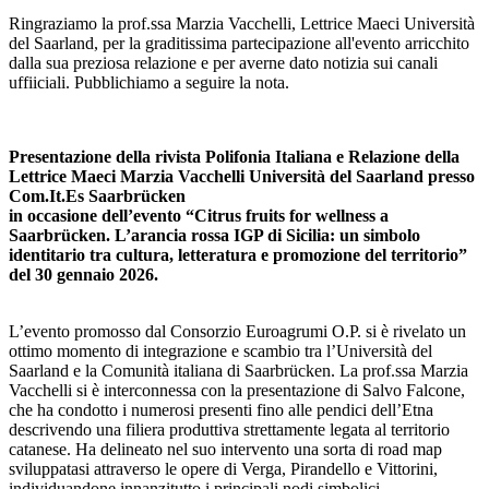
Ringraziamo la prof.ssa Marzia Vacchelli, Lettrice Maeci Università
del Saarland, per la graditissima partecipazione all'evento arricchito
dalla sua preziosa relazione e per averne dato notizia sui canali
uffiiciali. Pubblichiamo a seguire la nota.
Presentazione della rivista Polifonia Italiana e Relazione della
Lettrice Maeci Marzia Vacchelli Università del Saarland presso
Com.It.Es Saarbrücken
in occasione dell’evento “Citrus fruits for wellness a
Saarbrücken. L’arancia rossa IGP di Sicilia: un simbolo
identitario tra cultura, letteratura e promozione del territorio”
del 30 gennaio 2026.
L’evento promosso dal Consorzio Euroagrumi O.P. si è rivelato un
ottimo momento di integrazione e scambio tra l’Università del
Saarland e la Comunità italiana di Saarbrücken. La prof.ssa Marzia
Vacchelli si è interconnessa con la presentazione di Salvo Falcone,
che ha condotto i numerosi presenti fino alle pendici dell’Etna
descrivendo una filiera produttiva strettamente legata al territorio
catanese. Ha delineato nel suo intervento una sorta di road map
sviluppatasi attraverso le opere di Verga, Pirandello e Vittorini,
individuandone innanzitutto i principali nodi simbolici.