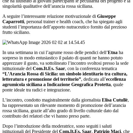
che ha illustrato ai giovani partecipanti le peculiarità del progetto e la
singolarità qualitative dell’arancia rossa siciliana.
A seguire l’interessante relazione motivazionale di
Giuseppe
Caparrotti
, personal trainer e health coach, che ha spiegato agli
studenti l’importanza dell’apporto nutraceutico fornito dal prezioso
frutto siciliano.
In una settimana in cui l’agrume rosso delle pendici dell’
Etna
ha
sorpreso in modo entusiastico il palato di quanti ne hanno potuto
apprezzare il gusto, va sottolineato l’incontro svoltosi presso la sede
istituzionale del
Com.It.Es. Saar
, con la conferenza tematica
“L’Arancia Rossa di Sicilia: un simbolo identitario tra cultura,
letteratura e promozione del territorio”
, dedicata all’
eccellenza
agrumicola siciliana a Indicazione Geografica Protetta
, quale
ponte ideale tra radici e integrazione.
L’incontro, condotto magistralmente dalla giornalista
Elisa Cutullè
,
ha rappresentato un rilevante momento di promozione dell’arancia
rossa siciliana, grazie all’alto grado di livello culturale dato dal
contributo dei relatori che vi hanno preso parte.
Dopo l’introduzione della moderatrice, sono seguiti i saluti
istituzionali del Presidente del
Com.It.Es. Saar
,
Patrizio Maci
, che