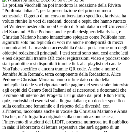
La prof.ssa Vacchelli ha poi introdotto la redazione della Rivista
“Polifonia italiana”, per la presentazione del primo numero
semestrale. Oggetto di un corso universitario specifico, la rivista ha
voluto riunire le voci di studenti, docenti e ospiti che hanno ruotato
nel Wintersemester attorno al Centro di Studi italiani dell’Università
del Saarland. Alice Pedone, anche grafic designer della rivista, e
Christian Mariano hanno innanzitutto spiegato come Polifonia non
significhi solo molteplicità di voci ma anche molteplicità di mezzi
comunicativi. La massima accessibilità è stata posta come uno degli
obiettivi redazionali principali. I testi scritti sono stati così anche letti
e resi disponibili tramite QR code; registrazioni video e podcast sono
stati prodotti e resi disponibili tramite link alla playlist del canale
YouTube specifico e ancora tramite QR code. Anche a nome di
Jennifer Julia Remark, terza componente della Redazione, Alice
Pedone e Christian Mariano hanno infine dato conto della
molteplicità delle voci riportate nelle pagine del semestrale: interviste
agli ospiti del Centro Studi Italiani ed ai ricercatori e dottorandi che
lavorano all’interno del Progetto LEI guidato dal prof. Elton Prifti;
quiz, curiosità ed esercizi sulla lingua italiana; un dossier specifico
sulla condizione femminile e il rispetto della diversità, con
all’interno, raccontata anche in vocale da Christian Mariano e Anna
Tischer, un’ infografica originale sulla comunicazione estesa;
l’intervento di studenti del LIDIT, presenza numerosa tra il pubblico
in sala; il laboratorio di lettura espressiva che sarà oggetto di un