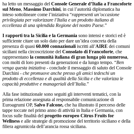
ha letto un messaggio del
Console Generale d’Italia a Francoforte
sul Meno
,
Massimo Darchini
, in cui l’autorità diplomatica ha
inteso sottolineare come l’iniziativa “
rappresenti
un’occasione
privilegiata per valorizzare l’Italia e un prodotto italiano di
eccellenza di una splendida Regione del nostro Paese.
”
I rapporti tra la Sicilia e la Germania
sono intensi e storici ed è
sufficiente citare un solo dato per dare un’idea concreta della
presenza di quasi
60.000 connazionali
iscritti all’
AIRE
dei comuni
siciliani nella circoscrizione del
Consolato di Francoforte
, che
rappresentano
la
comunità italiana di gran lunga più numerosa
,
con molti di loro presenti da generazioni e da lungo tempo. “
Ben
venga questa iniziativa
- conclude il messaggio di saluto del Console
Darchini -
che promuove anche presso gli amici tedeschi un
prodotto di eccellenza e di qualità della Sicilia e che valorizza le
capacità produttive e manageriali dell’Italia.
”
Alla fase istituzionale sono seguiti gli interventi tematici, con la
prima relazione assegnata al responsabile comunicazione di
Euroagrumi OP,
Salvo Falcone,
che ha illustrato il percorso delle
tappe toccate nel primo anno di attività in Italia e Germania, con
focus sulle finalità del
progetto europeo Citrus Fruits for
Wellness
e alle strategie di promozione del territorio siciliano e della
filiera agrumicola dell’arancia rossa siciliana.