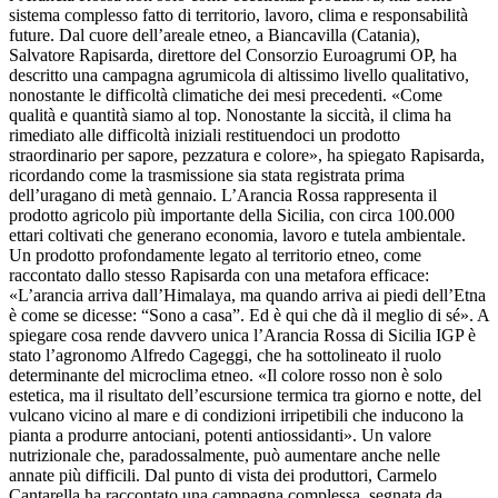
sistema complesso fatto di territorio, lavoro, clima e responsabilità
future. Dal cuore dell’areale etneo, a Biancavilla (Catania),
Salvatore Rapisarda, direttore del Consorzio Euroagrumi OP, ha
descritto una campagna agrumicola di altissimo livello qualitativo,
nonostante le difficoltà climatiche dei mesi precedenti. «Come
qualità e quantità siamo al top. Nonostante la siccità, il clima ha
rimediato alle difficoltà iniziali restituendoci un prodotto
straordinario per sapore, pezzatura e colore», ha spiegato Rapisarda,
ricordando come la trasmissione sia stata registrata prima
dell’uragano di metà gennaio. L’Arancia Rossa rappresenta il
prodotto agricolo più importante della Sicilia, con circa 100.000
ettari coltivati che generano economia, lavoro e tutela ambientale.
Un prodotto profondamente legato al territorio etneo, come
raccontato dallo stesso Rapisarda con una metafora efficace:
«L’arancia arriva dall’Himalaya, ma quando arriva ai piedi dell’Etna
è come se dicesse: “Sono a casa”. Ed è qui che dà il meglio di sé». A
spiegare cosa rende davvero unica l’Arancia Rossa di Sicilia IGP è
stato l’agronomo Alfredo Cageggi, che ha sottolineato il ruolo
determinante del microclima etneo. «Il colore rosso non è solo
estetica, ma il risultato dell’escursione termica tra giorno e notte, del
vulcano vicino al mare e di condizioni irripetibili che inducono la
pianta a produrre antociani, potenti antiossidanti». Un valore
nutrizionale che, paradossalmente, può aumentare anche nelle
annate più difficili. Dal punto di vista dei produttori, Carmelo
Cantarella ha raccontato una campagna complessa, segnata da