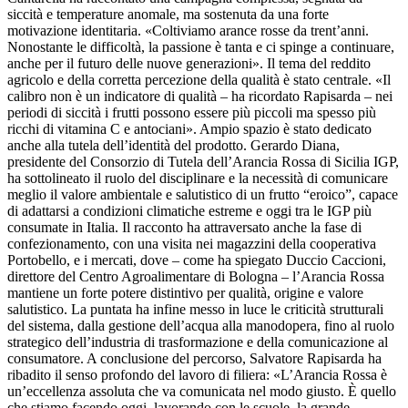
siccità e temperature anomale, ma sostenuta da una forte
motivazione identitaria. «Coltiviamo arance rosse da trent’anni.
Nonostante le difficoltà, la passione è tanta e ci spinge a continuare,
anche per il futuro delle nuove generazioni». Il tema del reddito
agricolo e della corretta percezione della qualità è stato centrale. «Il
calibro non è un indicatore di qualità – ha ricordato Rapisarda – nei
periodi di siccità i frutti possono essere più piccoli ma spesso più
ricchi di vitamina C e antociani». Ampio spazio è stato dedicato
anche alla tutela dell’identità del prodotto. Gerardo Diana,
presidente del Consorzio di Tutela dell’Arancia Rossa di Sicilia IGP,
ha sottolineato il ruolo del disciplinare e la necessità di comunicare
meglio il valore ambientale e salutistico di un frutto “eroico”, capace
di adattarsi a condizioni climatiche estreme e oggi tra le IGP più
consumate in Italia. Il racconto ha attraversato anche la fase di
confezionamento, con una visita nei magazzini della cooperativa
Portobello, e i mercati, dove – come ha spiegato Duccio Caccioni,
direttore del Centro Agroalimentare di Bologna – l’Arancia Rossa
mantiene un forte potere distintivo per qualità, origine e valore
salutistico. La puntata ha infine messo in luce le criticità strutturali
del sistema, dalla gestione dell’acqua alla manodopera, fino al ruolo
strategico dell’industria di trasformazione e della comunicazione al
consumatore. A conclusione del percorso, Salvatore Rapisarda ha
ribadito il senso profondo del lavoro di filiera: «L’Arancia Rossa è
un’eccellenza assoluta che va comunicata nel modo giusto. È quello
che stiamo facendo oggi, lavorando con le scuole, la grande