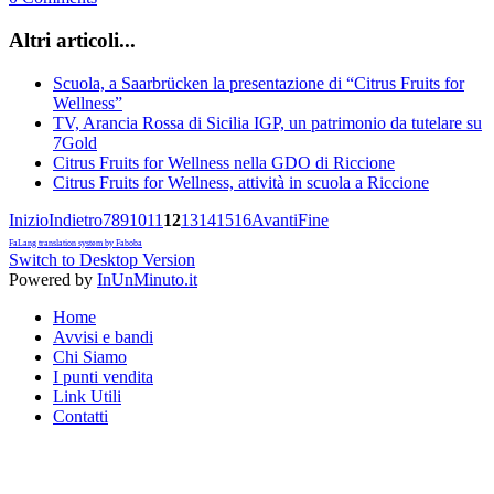
Altri articoli...
Scuola, a Saarbrücken la presentazione di “Citrus Fruits for
Wellness”
TV, Arancia Rossa di Sicilia IGP, un patrimonio da tutelare su
7Gold
Citrus Fruits for Wellness nella GDO di Riccione
Citrus Fruits for Wellness, attività in scuola a Riccione
Inizio
Indietro
7
8
9
10
11
12
13
14
15
16
Avanti
Fine
FaLang translation system by Faboba
Switch to Desktop Version
Powered by
InUnMinuto.it
Home
Avvisi e bandi
Chi Siamo
I punti vendita
Link Utili
Contatti