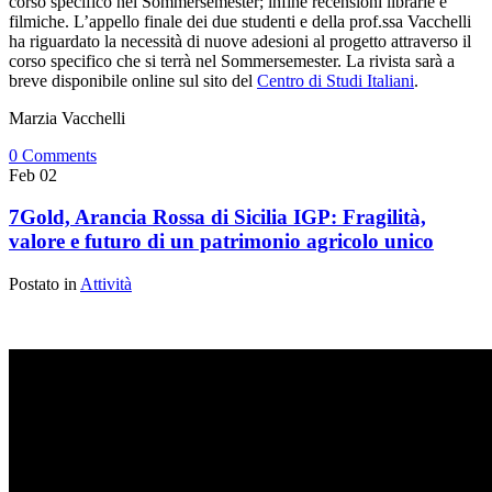
corso specifico nel Sommersemester; infine recensioni librarie e
filmiche. L’appello finale dei due studenti e della prof.ssa Vacchelli
ha riguardato la necessità di nuove adesioni al progetto attraverso il
corso specifico che si terrà nel Sommersemester. La rivista sarà a
breve disponibile online sul sito del
Centro di Studi Italiani
.
Marzia Vacchelli
0 Comments
Feb
02
7Gold, Arancia Rossa di Sicilia IGP: Fragilità,
valore e futuro di un patrimonio agricolo unico
Postato in
Attività