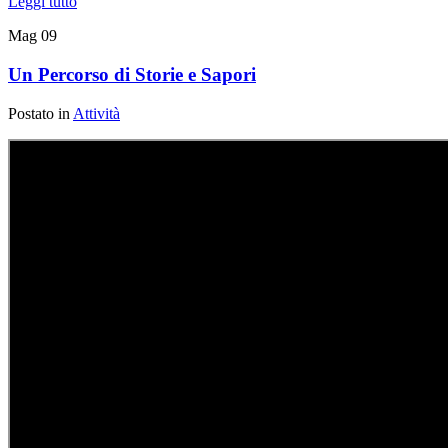
Leggi tutto
Mag
09
Un Percorso di Storie e Sapori
Postato in
Attività