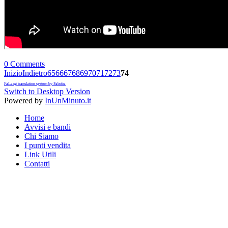
0 Comments
Inizio
Indietro
65
66
67
68
69
70
71
72
73
74
FaLang translation system by Faboba
Switch to Desktop Version
Powered by
InUnMinuto.it
Home
Avvisi e bandi
Chi Siamo
I punti vendita
Link Utili
Contatti