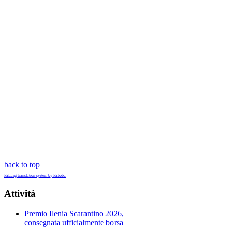
back to top
FaLang translation system by Faboba
Attività
Premio Ilenia Scarantino 2026,
consegnata ufficialmente borsa