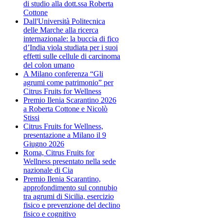
di studio alla dott.ssa Roberta
Cottone
Dall'Università Politecnica
delle Marche alla ricerca
internazionale: la buccia di fico
d’India viola studiata per i suoi
effetti sulle cellule di carcinoma
del colon umano
A Milano conferenza “Gli
agrumi come patrimonio” per
Citrus Fruits for Wellness
Premio Ilenia Scarantino 2026
a Roberta Cottone e Nicolò
Stissi
Citrus Fruits for Wellness,
presentazione a Milano il 9
Giugno 2026
Roma, Citrus Fruits for
Wellness presentato nella sede
nazionale di Cia
Premio Ilenia Scarantino,
approfondimento sul connubio
tra agrumi di Sicilia, esercizio
fisico e prevenzione del declino
fisico e cognitivo