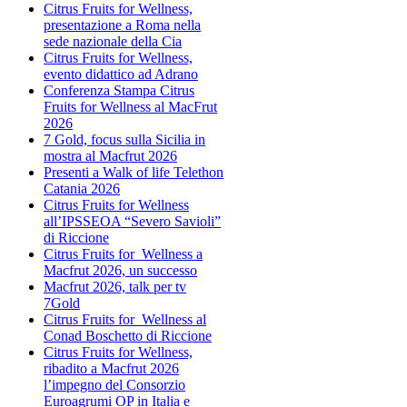
Citrus Fruits for Wellness,
presentazione a Roma nella
sede nazionale della Cia
Citrus Fruits for Wellness,
evento didattico ad Adrano
Conferenza Stampa Citrus
Fruits for Wellness al MacFrut
2026
7 Gold, focus sulla Sicilia in
mostra al Macfrut 2026
Presenti a Walk of life Telethon
Catania 2026
Citrus Fruits for Wellness
all’IPSSEOA “Severo Savioli”
di Riccione
Citrus Fruits for Wellness a
Macfrut 2026, un successo
Macfrut 2026, talk per tv
7Gold
Citrus Fruits for Wellness al
Conad Boschetto di Riccione
Citrus Fruits for Wellness,
ribadito a Macfrut 2026
l’impegno del Consorzio
Euroagrumi OP in Italia e