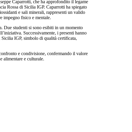
iuseppe Caparrotti, che ha approfondito il legame
ncia Rossa di Sicilia IGP. Caparrotti ha spiegato
ossidanti e sali minerali, rappresenti un valido
re impegno fisico e mentale.
a. Due studenti si sono esibiti in un momento
ll’iniziativa. Successivamente, i presenti hanno
icilia IGP, simbolo di qualità certificata,
onfronto e condivisione, confermando il valore
 alimentare e culturale.