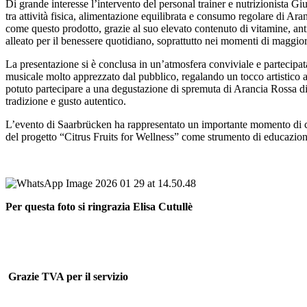
Di grande interesse l’intervento del personal trainer e nutrizionista G
tra attività fisica, alimentazione equilibrata e consumo regolare di Ara
come questo prodotto, grazie al suo elevato contenuto di vitamine, anti
alleato per il benessere quotidiano, soprattutto nei momenti di maggio
La presentazione si è conclusa in un’atmosfera conviviale e partecipat
musicale molto apprezzato dal pubblico, regalando un tocco artistico a
potuto partecipare a una degustazione di spremuta di Arancia Rossa di S
tradizione e gusto autentico.
L’evento di Saarbrücken ha rappresentato un importante momento di c
del progetto “Citrus Fruits for Wellness” come strumento di educazione
Per questa foto si ringrazia Elisa Cutullè
Grazie TVA per il servizio