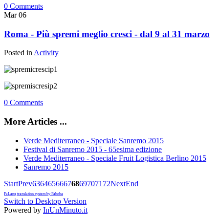
0 Comments
Mar
06
Roma - Più spremi meglio cresci - dal 9 al 31 marzo
Posted in
Activity
0 Comments
More Articles ...
Verde Mediterraneo - Speciale Sanremo 2015
Festival di Sanremo 2015 - 65esima edizione
Verde Mediterraneo - Speciale Fruit Logistica Berlino 2015
Sanremo 2015
Start
Prev
63
64
65
66
67
68
69
70
71
72
Next
End
FaLang translation system by Faboba
Switch to Desktop Version
Powered by
InUnMinuto.it