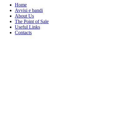
Home
Avvisi e bandi
About Us
The Point of Sale
Useful Links
Contacts