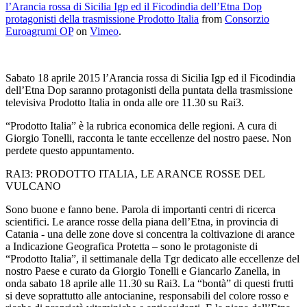
l’Arancia rossa di Sicilia Igp ed il Ficodindia dell’Etna Dop
protagonisti della trasmissione Prodotto Italia
from
Consorzio
Euroagrumi OP
on
Vimeo
.
Sabato 18 aprile 2015 l’Arancia rossa di Sicilia Igp ed il Ficodindia
dell’Etna Dop saranno protagonisti della puntata della trasmissione
televisiva Prodotto Italia in onda alle ore 11.30 su Rai3.
“Prodotto Italia” è la rubrica economica delle regioni. A cura di
Giorgio Tonelli, racconta le tante eccellenze del nostro paese. Non
perdete questo appuntamento.
RAI3: PRODOTTO ITALIA, LE ARANCE ROSSE DEL
VULCANO
Sono buone e fanno bene. Parola di importanti centri di ricerca
scientifici. Le arance rosse della piana dell’Etna, in provincia di
Catania - una delle zone dove si concentra la coltivazione di arance
a Indicazione Geografica Protetta – sono le protagoniste di
“Prodotto Italia”, il settimanale della Tgr dedicato alle eccellenze del
nostro Paese e curato da Giorgio Tonelli e Giancarlo Zanella, in
onda sabato 18 aprile alle 11.30 su Rai3. La “bontà” di questi frutti
si deve soprattutto alle antocianine, responsabili del colore rosso e