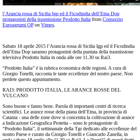
l’Arancia rossa di Sicilia Igp ed il Ficodindia dell’Etna Dop
protagonisti della trasmissione Prodotto Italia
from
Consorzio
Euroagrumi OP
on
Vimeo
.
Sabato 18 aprile 2015 l’Arancia rossa di Sicilia Igp ed il Ficodindia
dell’Etna Dop saranno protagonisti della puntata della trasmissione
televisiva Prodotto Italia in onda alle ore 11.30 su Rai3.
“Prodotto Italia” è la rubrica economica delle regioni. A cura di
Giorgio Tonelli, racconta le tante eccellenze del nostro paese. Non
perdete questo appuntamento.
RAI3: PRODOTTO ITALIA, LE ARANCE ROSSE DEL
VULCANO
Sono buone e fanno bene. Parola di importanti centri di ricerca
scientifici. Le arance rosse della piana dell’Etna, in provincia di
Catania - una delle zone dove si concentra la coltivazione di arance
a Indicazione Geografica Protetta – sono le protagoniste di
“Prodotto Italia”, il settimanale della Tgr dedicato alle eccellenze del
nostro Paese e curato da Giorgio Tonelli e Giancarlo Zanella, in
onda sabato 18 aprile alle 11.30 su Rai3. La “bontà” di questi frutti