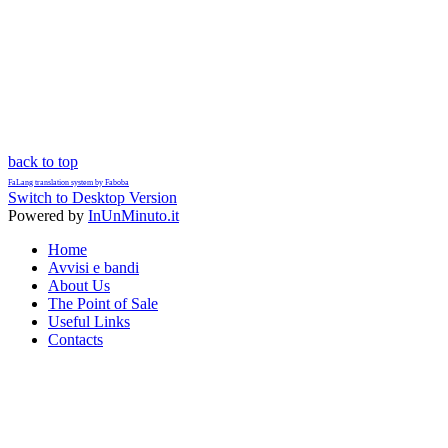
back to top
FaLang translation system by Faboba
Switch to Desktop Version
Powered by
InUnMinuto.it
Home
Avvisi e bandi
About Us
The Point of Sale
Useful Links
Contacts