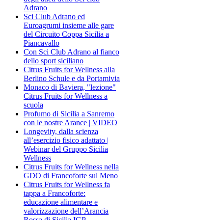
Adrano
Sci Club Adrano ed
Euroagrumi insieme alle gare
del Circuito Coppa Sicilia a
Piancavallo
Con Sci Club Adrano al fianco
dello sport siciliano
Citrus Fruits for Wellness alla
Berlino Schule e da Portamivia
Monaco di Baviera, "lezione"
Citrus Fruits for Wellness a
scuola
Profumo di Sicilia a Sanremo
con le nostre Arance | VIDEO
Longevity, dalla scienza
all’esercizio fisico adattato |
Webinar del Gruppo Sicilia
Wellness
Citrus Fruits for Wellness nella
GDO di Francoforte sul Meno
Citrus Fruits for Wellness fa
tappa a Francoforte:
educazione alimentare e
valorizzazione dell’Arancia
Rossa di Sicilia IGP