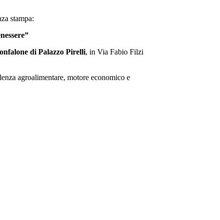
enza stampa:
enessere”
onfalone di Palazzo Pirelli
, in Via Fabio Filzi
llenza agroalimentare, motore economico e