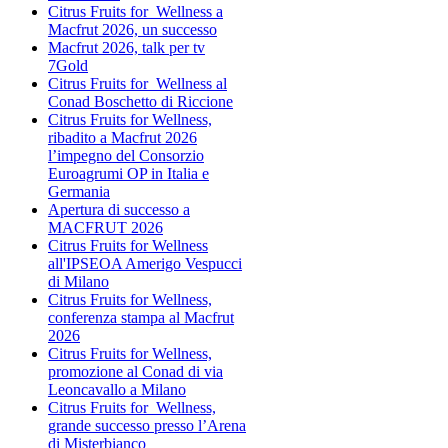
Citrus Fruits for Wellness a
Macfrut 2026, un successo
Macfrut 2026, talk per tv
7Gold
Citrus Fruits for Wellness al
Conad Boschetto di Riccione
Citrus Fruits for Wellness,
ribadito a Macfrut 2026
l’impegno del Consorzio
Euroagrumi OP in Italia e
Germania
Apertura di successo a
MACFRUT 2026
Citrus Fruits for Wellness
all'IPSEOA Amerigo Vespucci
di Milano
Citrus Fruits for Wellness,
conferenza stampa al Macfrut
2026
Citrus Fruits for Wellness,
promozione al Conad di via
Leoncavallo a Milano
Citrus Fruits for Wellness,
grande successo presso l’Arena
di Misterbianco