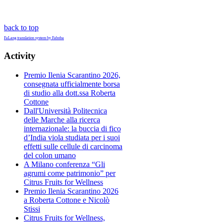
back to top
FaLang translation system by Faboba
Activity
Premio Ilenia Scarantino 2026,
consegnata ufficialmente borsa
di studio alla dott.ssa Roberta
Cottone
Dall'Università Politecnica
delle Marche alla ricerca
internazionale: la buccia di fico
d’India viola studiata per i suoi
effetti sulle cellule di carcinoma
del colon umano
A Milano conferenza “Gli
agrumi come patrimonio” per
Citrus Fruits for Wellness
Premio Ilenia Scarantino 2026
a Roberta Cottone e Nicolò
Stissi
Citrus Fruits for Wellness,