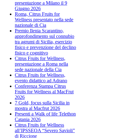
presentazione a Milano il 9
Giugno 2026
Roma, Citrus Fruits for
Wellness presentato nella sede
nazionale di Cia
Premio Ilenia Scarantino,
approfondimento sul connubio
tra agrumi di Sicilia, esercizio
fisico e prevenzione del declino
fisico e cognitivo
Citrus Fruits for Wellness,
presentazione a Roma nella
sede nazionale della Cia
Citrus Fruits for Wellness,
evento didattico ad Adrano
Conferenza Stampa Citrus
Fruits for Wellness al MacFrut
2026
7 Gold, focus sulla Sicilia in
mostra al Macfrut 2026
Presenti a Walk of life Telethon
Catania 2026
Citrus Fruits for Wellness
all’IPSSEOA “Severo Savioli”
di Riccione