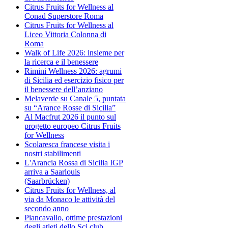
Citrus Fruits for Wellness al
Conad Superstore Roma
Citrus Fruits for Wellness al
Liceo Vittoria Colonna di
Roma
Walk of Life 2026: insieme per
la ricerca e il benessere
Rimini Wellness 2026: agrumi
di Sicilia ed esercizio fisico per
il benessere dell’anziano
Melaverde su Canale 5, puntata
su “Arance Rosse di Sicilia”
Al Macfrut 2026 il punto sul
progetto europeo Citrus Fruits
for Wellness
Scolaresca francese visita i
nostri stabilimenti
L'Arancia Rossa di Sicilia IGP
arriva a Saarlouis
(Saarbrücken)
Citrus Fruits for Wellness, al
via da Monaco le attività del
secondo anno
Piancavallo, ottime prestazioni
degli atleti dello Sci club