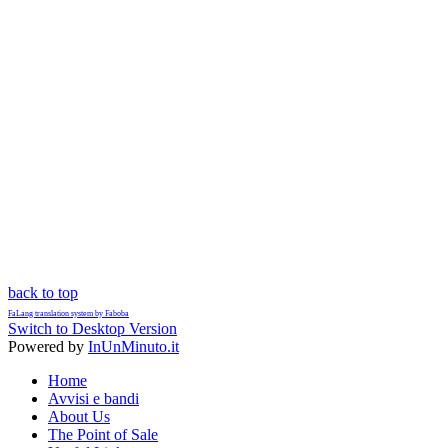
back to top
FaLang translation system by Faboba
Switch to Desktop Version
Powered by
InUnMinuto.it
Home
Avvisi e bandi
About Us
The Point of Sale