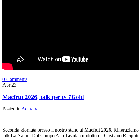
0 Comments
Apr
23
Macfrut 2026, talk per tv 7Gold
Posted in
Activity
Seconda giornata presso il nostro stand al Macfrut 2026. Ringraziamo i 
talk La Natura Dal Campo Alla Tavola condotto da Cristiano Riciputi i