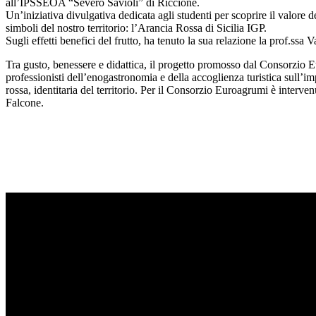
all’IPSSEOA “Severo Savioli” di Riccione.
Un’iniziativa divulgativa dedicata agli studenti per scoprire il valore 
simboli del nostro territorio: l’Arancia Rossa di Sicilia IGP.
Sugli effetti benefici del frutto, ha tenuto la sua relazione la prof.ssa 
Tra gusto, benessere e didattica, il progetto promosso dal Consorzio Eu
professionisti dell’enogastronomia e della accoglienza turistica sull’im
rossa, identitaria del territorio. Per il Consorzio Euroagrumi è interv
Falcone.