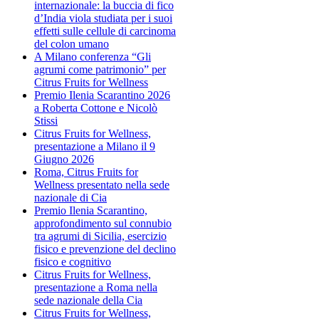
internazionale: la buccia di fico
d’India viola studiata per i suoi
effetti sulle cellule di carcinoma
del colon umano
A Milano conferenza “Gli
agrumi come patrimonio” per
Citrus Fruits for Wellness
Premio Ilenia Scarantino 2026
a Roberta Cottone e Nicolò
Stissi
Citrus Fruits for Wellness,
presentazione a Milano il 9
Giugno 2026
Roma, Citrus Fruits for
Wellness presentato nella sede
nazionale di Cia
Premio Ilenia Scarantino,
approfondimento sul connubio
tra agrumi di Sicilia, esercizio
fisico e prevenzione del declino
fisico e cognitivo
Citrus Fruits for Wellness,
presentazione a Roma nella
sede nazionale della Cia
Citrus Fruits for Wellness,