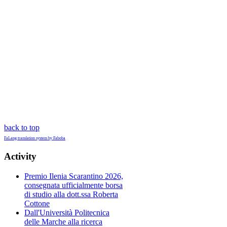
back to top
FaLang translation system by Faboba
Activity
Premio Ilenia Scarantino 2026,
consegnata ufficialmente borsa
di studio alla dott.ssa Roberta
Cottone
Dall'Università Politecnica
delle Marche alla ricerca