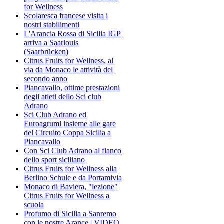
for Wellness
Scolaresca francese visita i
nostri stabilimenti
L'Arancia Rossa di Sicilia IGP
arriva a Saarlouis
(Saarbrücken)
Citrus Fruits for Wellness, al
via da Monaco le attività del
secondo anno
Piancavallo, ottime prestazioni
degli atleti dello Sci club
Adrano
Sci Club Adrano ed
Euroagrumi insieme alle gare
del Circuito Coppa Sicilia a
Piancavallo
Con Sci Club Adrano al fianco
dello sport siciliano
Citrus Fruits for Wellness alla
Berlino Schule e da Portamivia
Monaco di Baviera, "lezione"
Citrus Fruits for Wellness a
scuola
Profumo di Sicilia a Sanremo
con le nostre Arance | VIDEO