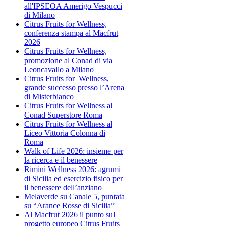
all'IPSEOA Amerigo Vespucci
di Milano
Citrus Fruits for Wellness,
conferenza stampa al Macfrut
2026
Citrus Fruits for Wellness,
promozione al Conad di via
Leoncavallo a Milano
Citrus Fruits for Wellness,
grande successo presso l’Arena
di Misterbianco
Citrus Fruits for Wellness al
Conad Superstore Roma
Citrus Fruits for Wellness al
Liceo Vittoria Colonna di
Roma
Walk of Life 2026: insieme per
la ricerca e il benessere
Rimini Wellness 2026: agrumi
di Sicilia ed esercizio fisico per
il benessere dell’anziano
Melaverde su Canale 5, puntata
su “Arance Rosse di Sicilia”
Al Macfrut 2026 il punto sul
progetto europeo Citrus Fruits