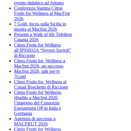
evento didattico ad Adrano
Conferenza Stampa Citrus
Fruits for Wellness al MacFrut
2026
7 Gold, focus sulla Sicilia in
mostra al Macfrut 2026
Presenti a Walk of life Telethon
Catania 2026
Citrus Fruits for Wellness
all’IPSSEOA “Severo Savioli”
di Riccione
Citrus Fruits for Wellness a
Macfrut 2026, un successo
Macfrut 2026, talk per tv
7Gold
Citrus Fruits for Wellness al
Conad Boschetto di Riccione
Citrus Fruits for Wellness,
ribadito a Macfrut 2026
l’impegno del Consorzio
Euroagrumi OP in Italia e
Germania
Apertura di successo a
MACFRUT 2026
Citrus Fruits for Wellness