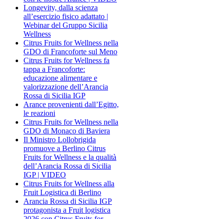
Longevity, dalla scienza
all’esercizio fisico adattato |
Webinar del Gruppo Sicilia
Wellness
Citrus Fruits for Wellness nella
GDO di Francoforte sul Meno
Citrus Fruits for Wellness fa
tappa a Francoforte:
educazione alimentare e
valorizzazione dell’Arancia
Rossa di Sicilia IGP
Arance provenienti dall’Egitto,
le reazioni
Citrus Fruits for Wellness nella
GDO di Monaco di Baviera
Il Ministro Lollobrigida
promuove a Berlino Citrus
Fruits for Wellness e la qualità
dell’Arancia Rossa di Sicilia
IGP | VIDEO
Citrus Fruits for Wellness alla
Fruit Logistica di Berlino
Arancia Rossa di Sicilia IGP
protagonista a Fruit logistica
2026 con Citrus Fruits for