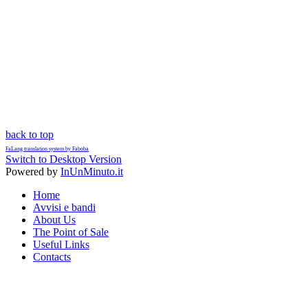
back to top
FaLang translation system by Faboba
Switch to Desktop Version
Powered by
InUnMinuto.it
Home
Avvisi e bandi
About Us
The Point of Sale
Useful Links
Contacts