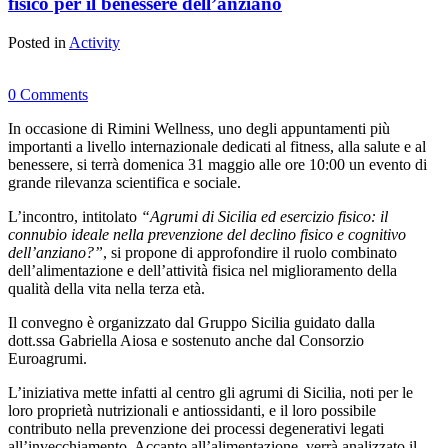
fisico per il benessere dell’anziano
Posted in
Activity
0 Comments
In occasione di
Rimini Wellness
, uno degli appuntamenti più
importanti a livello internazionale dedicati al fitness, alla salute e al
benessere, si terrà domenica 31 maggio alle ore 10:00 un evento di
grande rilevanza scientifica e sociale.
L’incontro, intitolato
“Agrumi di Sicilia ed esercizio fisico: il
connubio ideale nella prevenzione del declino fisico e cognitivo
dell’anziano?”
, si propone di approfondire il ruolo combinato
dell’alimentazione e dell’attività fisica nel miglioramento della
qualità della vita nella terza età.
Il convegno è organizzato dal
Gruppo Sicilia
guidato dalla
dott.ssa
Gabriella Aiosa
e sostenuto anche dal
Consorzio
Euroagrumi.
L’iniziativa mette infatti al centro gli agrumi di Sicilia, noti per le
loro proprietà nutrizionali e antiossidanti, e il loro possibile
contributo nella prevenzione dei processi degenerativi legati
all’invecchiamento. Accanto all’alimentazione, verrà analizzato il