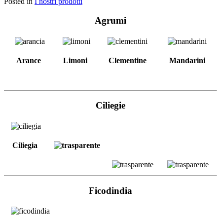
Posted in
I nostri prodotti
Agrumi
Arance
Limoni
Clementine
Mandarini
Ciliegie
Ciliegia
Ficodindia