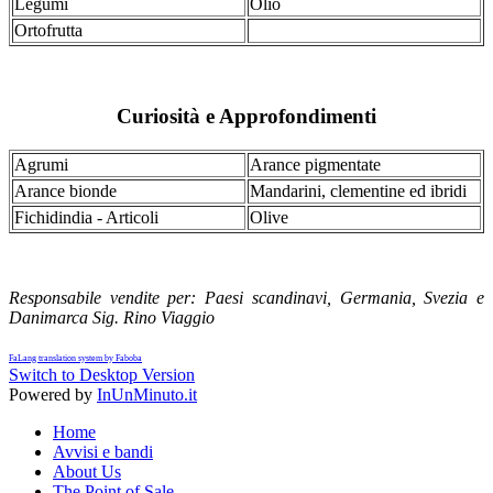
Legumi
Olio
Ortofrutta
Curiosità e Approfondimenti
Agrumi
Arance pigmentate
Arance bionde
Mandarini, clementine ed ibridi
Fichidindia - Articoli
Olive
Responsabile vendite per: Paesi scandinavi, Germania, Svezia e
Danimarca Sig. Rino Viaggio
FaLang translation system by Faboba
Switch to Desktop Version
Powered by
InUnMinuto.it
Home
Avvisi e bandi
About Us
The Point of Sale