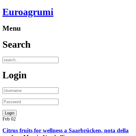
Euroagrumi
Menu
Search
Login
Feb
02
Citrus fruits for wellness a Saarbrücken, nota della