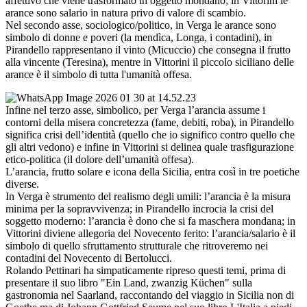
affettivo che viene trasformato in oggetto mondano; in Vittorini le
arance sono salario in natura privo di valore di scambio.
Nel secondo asse, sociologico/politico, in Verga le arance sono
simbolo di donne e poveri (la mendìca, Longa, i contadini), in
Pirandello rappresentano il vinto (Micuccio) che consegna il frutto
alla vincente (Teresina), mentre in Vittorini il piccolo siciliano delle
arance è il simbolo di tutta l'umanità offesa.
Infine nel terzo asse, simbolico, per Verga l’arancia assume i
contorni della misera concretezza (fame, debiti, roba), in Pirandello
significa crisi dell’identità (quello che io significo contro quello che
gli altri vedono) e infine in Vittorini si delinea quale trasfigurazione
etico-politica (il dolore dell’umanità offesa).
L’arancia, frutto solare e icona della Sicilia, entra così in tre poetiche
diverse.
In Verga è strumento del realismo degli umili: l’arancia è la misura
minima per la sopravvivenza; in Pirandello incrocia la crisi del
soggetto moderno: l’arancia è dono che si fa maschera mondana; in
Vittorini diviene allegoria del Novecento ferito: l’arancia/salario è il
simbolo di quello sfruttamento strutturale che ritroveremo nei
contadini del Novecento di Bertolucci.
Rolando Pettinari ha simpaticamente ripreso questi temi, prima di
presentare il suo libro "Ein Land, zwanzig Küchen" sulla
gastronomia nel Saarland, raccontando del viaggio in Sicilia non di