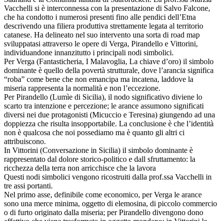
Vacchelli si è interconnessa con la presentazione di Salvo Falcone,
che ha condotto i numerosi presenti fino alle pendici dell’Etna
descrivendo una filiera produttiva strettamente legata al territorio
catanese. Ha delineato nel suo intervento una sorta di road map
sviluppatasi attraverso le opere di Verga, Pirandello e Vittorini,
individuandone innanzitutto i principali nodi simbolici.
Per Verga (Fantasticheria, I Malavoglia, La chiave d’oro) il simbolo
dominante è quello della povertà strutturale, dove l’arancia significa
“roba” come bene che non emancipa ma incatena, laddove la
miseria rappresenta la normalità e non l’eccezione.
Per Pirandello (Lumìe di Sicilia), il nodo significativo diviene lo
scarto tra intenzione e percezione; le arance assumono significati
diversi nei due protagonisti (Micuccio e Teresina) giungendo ad una
doppiezza che risulta insopportabile. La conclusione è che l’identità
non è qualcosa che noi possediamo ma è quanto gli altri ci
attribuiscono.
In Vittorini (Conversazione in Sicilia) il simbolo dominante è
rappresentato dal dolore storico-politico e dall sfruttamento: la
ricchezza della terra non arricchisce che la lavora
Questi nodi simbolici vengono ricostruiti dalla prof.ssa Vacchelli in
tre assi portanti.
Nel primo asse, definibile come economico, per Verga le arance
sono una merce minima, oggetto di elemosina, di piccolo commercio
o di furto originato dalla miseria; per Pirandello divengono dono