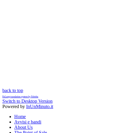
back to top
FaLang translation system by Faboba
Switch to Desktop Version
Powered by
InUnMinuto.it
Home
Avvisi e bandi
About Us
The Point of Sale