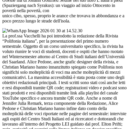
Goethe ma di Johann Gottfried Seume nel suo libro L'Italia a piedi
(Spaziergang nach Syrakus): un viaggio ad inizio Ottocento in
povertà nella povertà, con
unico cibo, spesso, proprio le arance che trovava in abbondanza e a
poco prezzo lungo le strade dell'isola.
La prof.ssa Vacchelli ha poi introdotto la redazione della Rivista
“Polifonia italiana”, per la presentazione del primo numero
semestrale. Oggetto di un corso universitario specifico, la rivista ha
voluto riunire le voci di studenti, docenti e ospiti che hanno ruotato
nel Wintersemester attorno al Centro di Studi italiani dell’Università
del Saarland. Alice Pedone, anche grafic designer della rivista, e
Christian Mariano hanno innanzitutto spiegato come Polifonia non
significhi solo molteplicità di voci ma anche molteplicità di mezzi
comunicativi. La massima accessibilità è stata posta come uno degli
obiettivi redazionali principali. I testi scritti sono stati così anche letti
e resi disponibili tramite QR code; registrazioni video e podcast sono
stati prodotti e resi disponibili tramite link alla playlist del canale
YouTube specifico e ancora tramite QR code. Anche a nome di
Jennifer Julia Remark, terza componente della Redazione, Alice
Pedone e Christian Mariano hanno infine dato conto della
molteplicità delle voci riportate nelle pagine del semestrale: interviste
agli ospiti del Centro Studi Italiani ed ai ricercatori e dottorandi che
lavorano all’interno del Progetto LEI guidato dal prof. Elton Prifti;