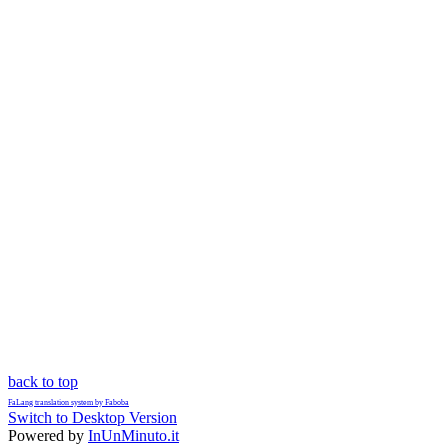
back to top
FaLang translation system by Faboba
Switch to Desktop Version
Powered by
InUnMinuto.it