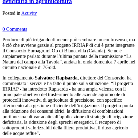
deficitaria in agrumicoltura
Posted in
Activity
0 Comments
Produrre di più irrigando di meno: può sembrare un controsenso, ma
è ciò che avviene grazie al progetto IRRIAP di cui è parte integrante
il Consorzio Euroagrumi Op di Biancavilla (Catania). Se ne è
ampiamente parlato durante l’ultima puntata della trasmissione “La
Natura dal campo alla Tavola”, andata in onda domenica 7 aprile nel
circuito nazionale di 7Gold.
In collegamento
Salvatore Rapisarda
, direttore del Consorzio, ha
commentato i servizi e ha fatto il punto sulla situazione. “Il progetto
IRRIAP - ha introdotto Rapisarda - ha una ampia valenza con il
principale obiettivo del trasferimento alle aziende agrumicole di
protocolli innovativi di agricoltura di precisione, con specifico
riferimento alla gestione efficiente dell’irrigazione. Il progetto punta
alla riduzione dei consumi idrici, la diffusione di combinazioni
portinnesto/cultivar adatte all’applicazione di strategie di irrigazione
deficitaria, la riduzione degli sprechi energetici, il recupero di
sottoprodotti valorizzabili della filiera produttiva, il riuso agricolo
delle acque reflue".