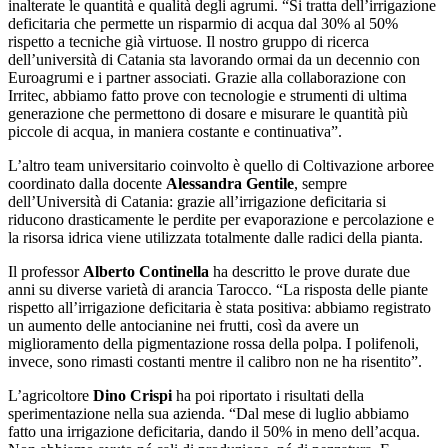
inalterate le quantità e qualità degli agrumi. “Si tratta dell’irrigazione
deficitaria che permette un risparmio di acqua dal 30% al 50%
rispetto a tecniche già virtuose. Il nostro gruppo di ricerca
dell’università di Catania sta lavorando ormai da un decennio con
Euroagrumi e i partner associati. Grazie alla collaborazione con
Irritec, abbiamo fatto prove con tecnologie e strumenti di ultima
generazione che permettono di dosare e misurare le quantità più
piccole di acqua, in maniera costante e continuativa”.
L’altro team universitario coinvolto è quello di Coltivazione arboree
coordinato dalla docente
Alessandra Gentile
, sempre
dell’Università di Catania: grazie all’irrigazione deficitaria si
riducono drasticamente le perdite per evaporazione e percolazione e
la risorsa idrica viene utilizzata totalmente dalle radici della pianta.
Il professor
Alberto Continella
ha descritto le prove durate due
anni su diverse varietà di arancia Tarocco. “La risposta delle piante
rispetto all’irrigazione deficitaria è stata positiva: abbiamo registrato
un aumento delle antocianine nei frutti, così da avere un
miglioramento della pigmentazione rossa della polpa. I polifenoli,
invece, sono rimasti costanti mentre il calibro non ne ha risentito”.
L’agricoltore
Dino Crispi
ha poi riportato i risultati della
sperimentazione nella sua azienda. “Dal mese di luglio abbiamo
fatto una irrigazione deficitaria, dando il 50% in meno dell’acqua.