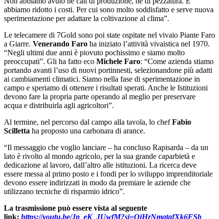
Non abbiamo avuto né cali di produzione, né di pezzatura. E
abbiamo ridotto i costi. Per cui sono molto soddisfatto e serve nuova
sperimentazione per adattare la coltivazione al clima”.
Le telecamere di 7Gold sono poi state ospitate nel vivaio Piante Faro
a Giarre.
Venerando Faro
ha iniziato l’attività vivaistica nel 1970.
“Negli ultimi due anni è piovuto pochissimo e siamo molto
preoccupati”. Gli ha fatto eco
Michele Faro
: “Come azienda stiamo
portando avanti l’uso di nuovi portinnesti, selezionandone più adatti
ai cambiamenti climatici. Siamo nella fase di sperimentazione in
campo e speriamo di ottenere i risultati sperati. Anche le Istituzioni
devono fare la propria parte operando al meglio per preservare
acqua e distribuirla agli agricoltori”.
Al termine, nel percorso dal campo alla tavola, lo chef
Fabio
Scilletta
ha proposto una carbonara di arance.
“Il messaggio che voglio lanciare – ha concluso Rapisarda – da un
lato è rivolto al mondo agricolo, per la sua grande caparbietà e
dedicazione al lavoro, dall’altro alle istituzioni. La ricerca deve
essere messa al primo posto e i fondi per lo sviluppo imprenditoriale
devono essere indirizzati in modo da premiare le aziende che
utilizzano tecniche di risparmio idrico”.
La trasmissione può essere vista al seguente
link:
https://youtu.be/Jp_eK_JUwfM?si=QjHzNmqtgfXk6FSb