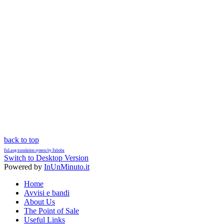
back to top
FaLang translation system by Faboba
Switch to Desktop Version
Powered by
InUnMinuto.it
Home
Avvisi e bandi
About Us
The Point of Sale
Useful Links