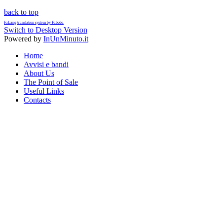
back to top
FaLang translation system by Faboba
Switch to Desktop Version
Powered by
InUnMinuto.it
Home
Avvisi e bandi
About Us
The Point of Sale
Useful Links
Contacts