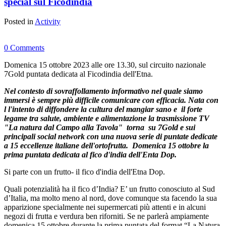
special sul Ficodindia
Posted in
Activity
0 Comments
Domenica 15 ottobre 2023 alle ore 13.30, sul circuito nazionale
7Gold puntata dedicata al Ficodindia dell'Etna.
Nel contesto di sovraffollamento informativo nel quale siamo
immersi è sempre più difficile comunicare con efficacia. Nata con
l l'intento di diffondere la cultura del mangiar sano e il forte
legame tra salute, ambiente e alimentazione la trasmissione TV
"La natura dal Campo alla Tavola" torna su 7Gold e sui
principali social network con una nuova serie di puntate dedicate
a 15 eccellenze italiane dell'ortofrutta. Domenica 15 ottobre la
prima puntata dedicata al fico d'india dell'Enta Dop.
Si parte con un frutto- il fico d'india dell'Etna Dop.
Quali potenzialità ha il fico d’India? E’ un frutto conosciuto al Sud
d’Italia, ma molto meno al nord, dove comunque sta facendo la sua
apparizione specialmente nei supermercati più attenti e in alcuni
negozi di frutta e verdura ben riforniti. Se ne parlerà ampiamente
domenica 15 ottobre durante la prima puntata del format “La Natura