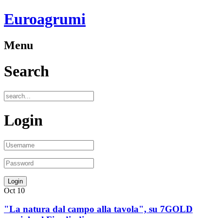
Euroagrumi
Menu
Search
Login
Oct
10
"La natura dal campo alla tavola", su 7GOLD