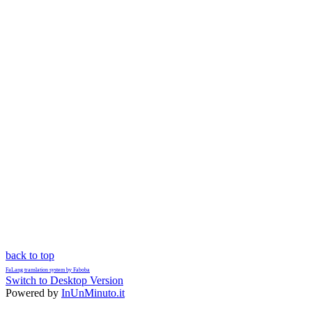
back to top
FaLang translation system by Faboba
Switch to Desktop Version
Powered by
InUnMinuto.it