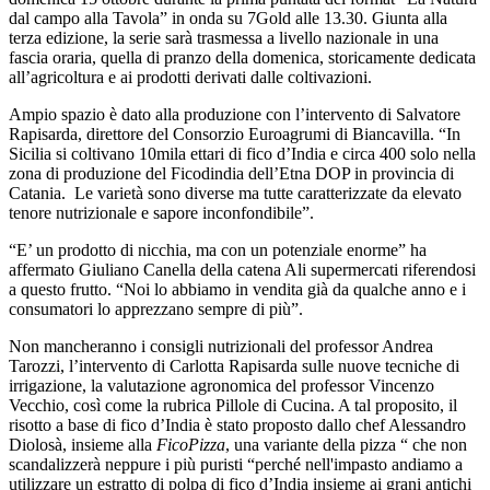
dal campo alla Tavola” in onda su 7Gold alle 13.30. Giunta alla
terza edizione, la serie sarà trasmessa a livello nazionale in una
fascia oraria, quella di pranzo della domenica, storicamente dedicata
all’agricoltura e ai prodotti derivati dalle coltivazioni.
Ampio spazio è dato alla produzione con l’intervento di Salvatore
Rapisarda, direttore del Consorzio Euroagrumi di Biancavilla. “In
Sicilia si coltivano 10mila ettari di fico d’India e circa 400 solo nella
zona di produzione del Ficodindia dell’Etna DOP in provincia di
Catania. Le varietà sono diverse ma tutte caratterizzate da elevato
tenore nutrizionale e sapore inconfondibile”.
“E’ un prodotto di nicchia, ma con un potenziale enorme” ha
affermato Giuliano Canella della catena Ali supermercati riferendosi
a questo frutto. “Noi lo abbiamo in vendita già da qualche anno e i
consumatori lo apprezzano sempre di più”.
Non mancheranno i consigli nutrizionali del professor Andrea
Tarozzi, l’intervento di Carlotta Rapisarda sulle nuove tecniche di
irrigazione, la valutazione agronomica del professor Vincenzo
Vecchio, così come la rubrica Pillole di Cucina. A tal proposito, il
risotto a base di fico d’India è stato proposto dallo chef Alessandro
Diolosà, insieme alla
FicoPizza
, una variante della pizza “ che non
scandalizzerà neppure i più puristi “perché nell'impasto andiamo a
utilizzare un estratto di polpa di fico d’India insieme ai grani antichi