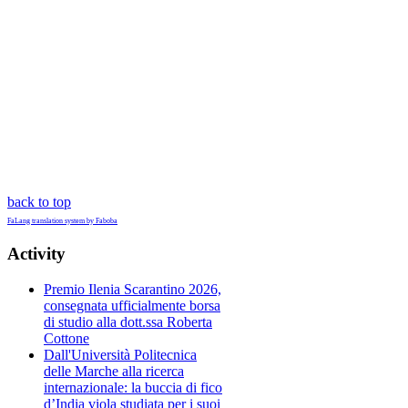
back to top
FaLang translation system by Faboba
Activity
Premio Ilenia Scarantino 2026,
consegnata ufficialmente borsa
di studio alla dott.ssa Roberta
Cottone
Dall'Università Politecnica
delle Marche alla ricerca
internazionale: la buccia di fico
d’India viola studiata per i suoi