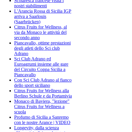
Scolaresca francese visita i
nostri stabilimenti
L'Arancia Rossa di Sicilia IGP
arriva a Saarlouis
(Saarbrücken)
Citrus Fruits for Wellness, al
via da Monaco le attività del
secondo anno
Piancavallo, ottime prestazioni
degli atleti dello Sci club
Adrano
Sci Club Adrano ed
Euroagrumi insieme alle gare
del Circuito Coppa Sicilia a
Piancavallo
Con Sci Club Adrano al fianco
dello sport siciliano
Citrus Fruits for Wellness alla
Berlino Schule e da Portamivia
Monaco di Baviera, "lezione"
Citrus Fruits for Wellness a
scuola
Profumo di Sicilia a Sanremo
con le nostre Arance | VIDEO
Longevity, dalla scienza