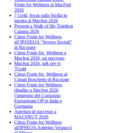
Fruits for Wellness al MacFrut
2026
7 Gold, focus sulla Sicilia in
mostra al Macfrut 2026
Presenti a Walk of life Telethon
Catania 2026
Citrus Fruits for Wellness
all’IPSSEOA “Severo Savioli”
di Riccione
Citrus Fruits for Wellness a
Macfrut 2026, un successo
Macfrut 2026, talk per tv
7Gold
Citrus Fruits for Wellness al
Conad Boschetto di Riccione
Citrus Fruits for Wellness,
ribadito a Macfrut 2026
l’impegno del Consorzio
Euroagrumi OP in Italia e
Germania
Apertura di successo a
MACFRUT 2026
Citrus Fruits for Wellness
all'IPSEOA Amerigo Vespucci
di Milano