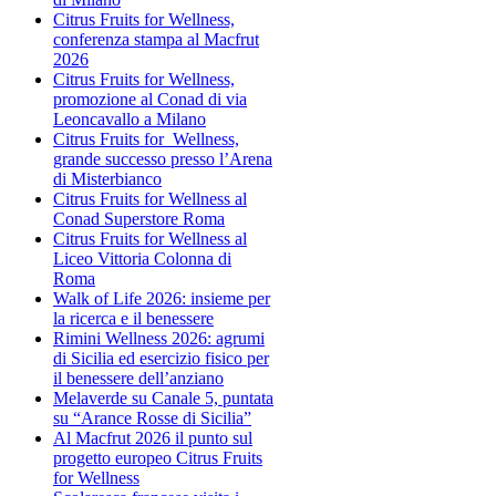
Citrus Fruits for Wellness,
conferenza stampa al Macfrut
2026
Citrus Fruits for Wellness,
promozione al Conad di via
Leoncavallo a Milano
Citrus Fruits for Wellness,
grande successo presso l’Arena
di Misterbianco
Citrus Fruits for Wellness al
Conad Superstore Roma
Citrus Fruits for Wellness al
Liceo Vittoria Colonna di
Roma
Walk of Life 2026: insieme per
la ricerca e il benessere
Rimini Wellness 2026: agrumi
di Sicilia ed esercizio fisico per
il benessere dell’anziano
Melaverde su Canale 5, puntata
su “Arance Rosse di Sicilia”
Al Macfrut 2026 il punto sul
progetto europeo Citrus Fruits
for Wellness