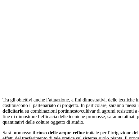
Tra gli obiettivi anche l’attuazione, a fini dimostrativi, delle tecniche
costituiscono il partenariato di progetto. In particolare, saranno messi in
deficitaria
su combinazioni portinnesto/cultivar di agrumi resistenti a 
fine di dimostrare l’efficacia delle tecniche promosse, saranno attuati p
quantitativi delle colture oggetto di studio.
Sarà promosso il
riuso delle acque reflue
trattate per l’irrigazione d
effetti del trasferimento di tale pratica sul sistema suolo-pianta. Il proge