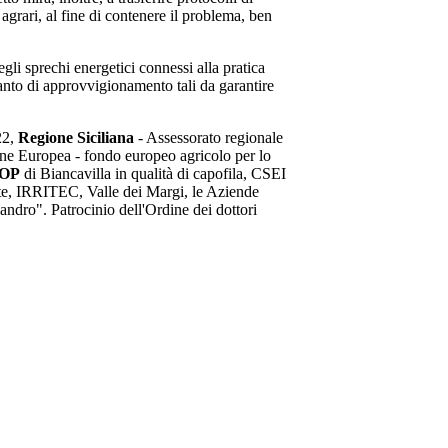
grari, al fine di contenere il problema, ben
gli sprechi energetici connessi alla pratica
ianto di approvvigionamento tali da garantire
22,
Regione Siciliana
- Assessorato regionale
ione Europea - fondo europeo agricolo per lo
 OP
di Biancavilla in qualità di capofila, CSEI
nte, IRRITEC, Valle dei Margi, le Aziende
dro". Patrocinio dell'Ordine dei dottori