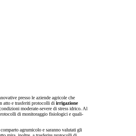
 innovative presso le aziende agricole che
 atto e trasferiti protocolli di
irrigazione
condizioni moderate-severe di stress idrico. Al
rotocolli di monitoraggio fisiologici e quali-
el comparto agrumicolo e saranno valutati gli
tto mira, inoltre, a trasferire protocolli di