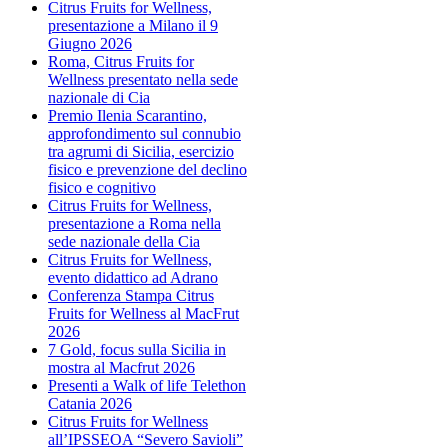
Citrus Fruits for Wellness,
presentazione a Milano il 9
Giugno 2026
Roma, Citrus Fruits for
Wellness presentato nella sede
nazionale di Cia
Premio Ilenia Scarantino,
approfondimento sul connubio
tra agrumi di Sicilia, esercizio
fisico e prevenzione del declino
fisico e cognitivo
Citrus Fruits for Wellness,
presentazione a Roma nella
sede nazionale della Cia
Citrus Fruits for Wellness,
evento didattico ad Adrano
Conferenza Stampa Citrus
Fruits for Wellness al MacFrut
2026
7 Gold, focus sulla Sicilia in
mostra al Macfrut 2026
Presenti a Walk of life Telethon
Catania 2026
Citrus Fruits for Wellness
all’IPSSEOA “Severo Savioli”