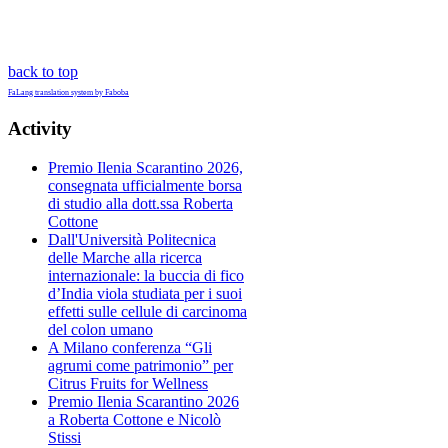
back to top
FaLang translation system by Faboba
Activity
Premio Ilenia Scarantino 2026,
consegnata ufficialmente borsa
di studio alla dott.ssa Roberta
Cottone
Dall'Università Politecnica
delle Marche alla ricerca
internazionale: la buccia di fico
d’India viola studiata per i suoi
effetti sulle cellule di carcinoma
del colon umano
A Milano conferenza “Gli
agrumi come patrimonio” per
Citrus Fruits for Wellness
Premio Ilenia Scarantino 2026
a Roberta Cottone e Nicolò
Stissi