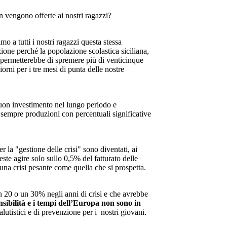
n vengono offerte ai nostri ragazzi?
 a tutti i nostri ragazzi questa stessa
one perché la popolazione scolastica siciliana,
), permetterebbe di spremere più di venticinque
rni per i tre mesi di punta delle nostre
buon investimento nel lungo periodo e
o sempre produzioni con percentuali significative
r la "gestione delle crisi" sono diventati, ai
ste agire solo sullo 0,5% del fatturato delle
una crisi pesante come quella che si prospetta.
 20 o un 30% negli anni di crisi e che avrebbe
ensibilità e i tempi dell’Europa non sono in
alutistici e di prevenzione per i nostri giovani.