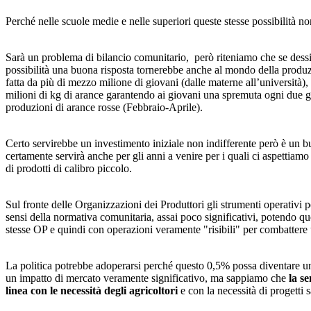
Perché nelle scuole medie e nelle superiori queste stesse possibilità no
Sarà un problema di bilancio comunitario, però riteniamo che se dessimo
possibilità una buona risposta tornerebbe anche al mondo della produzi
fatta da più di mezzo milione di giovani (dalle materne all’università
milioni di kg di arance garantendo ai giovani una spremuta ogni due gio
produzioni di arance rosse (Febbraio-Aprile).
Certo servirebbe un investimento iniziale non indifferente però è un 
certamente servirà anche per gli anni a venire per i quali ci aspettiam
di prodotti di calibro piccolo.
Sul fronte delle Organizzazioni dei Produttori gli strumenti operativi pe
sensi della normativa comunitaria, assai poco significativi, potendo que
stesse OP e quindi con operazioni veramente "risibili" per combattere 
La politica potrebbe adoperarsi perché questo 0,5% possa diventare un
un impatto di mercato veramente significativo, ma sappiamo che
la s
linea con le necessità degli agricoltori
e con la necessità di progetti s