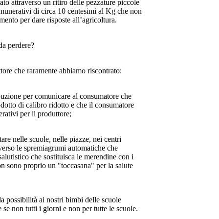
to attraverso un ritiro delle pezzature piccole
unerativi di circa 10 centesimi al Kg che non
ento per dare risposte all’agricoltura.
da perdere?
ettore che raramente abbiamo riscontrato:
buzione per comunicare al consumatore che
dotto di calibro ridotto e che il consumatore
tivi per il produttore;
e nelle scuole, nelle piazze, nei centri
averso le spremiagrumi automatiche che
utistico che sostituisca le merendine con i
on sono proprio un "toccasana" per la salute
a possibilità ai nostri bimbi delle scuole
e non tutti i giorni e non per tutte le scuole.