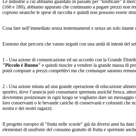
Le industrie a cui abbiamo guardato in passato per "tonificare" il merca
(160 e 180), abbiamo appurato che continuano a pagare prezzi non rem
coprono neanche le spese di raccolta e quindi non possono essere strum
Cosa fare nell’immediato senza tentennamenti e senza un solo istante 
Esistono due percorsi che vanno seguiti con una unità di intenti del s
1 - Una azione di comunicazione ed un accordo con la Grande Distri
"Piccolo è Buono"
e quindi riuscire a vendere la grande massa di pro
potrà comprare a prezzi competitivi ma che comunque saranno remunera
2 - Una azione mirata ad una grande operazione di educazione alimentar
sportivi, dove l’arancia può consumarsi spremuta anziché fresca, attr
dovremmo posizionare in ogni luogo se vogliamo dare un messaggio sal
loro conservanti o le bevande cariche di conservanti e coloranti che n
nostra e dei nostri ragazzi;
Il progetto europeo di "frutta nelle scuole" già da diversi anni ha dato l
elementari di usufruire del consumo gratuito di frutta e spremute anche s