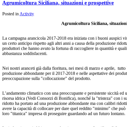
Agrumicoltura Siciliana, situazioni e prospettive
Posted in
Activity
Agrumicoltura Siciliana, situazioni
La campagna arancicola 2017-2018 era iniziata con i buoni auspici vi
un certo anticipo rispetto agli altri anni a causa della produzione rido
produttori che hanno avuto la fortuna di raccogliere in quantità e qual
abbastanza soddisfacenti.
Nei nostri aranceti già dalla fioritura, nei mesi di marzo e aprile, tut
produzione abbondante per il 2017-2018 e nelle aspettative dei produtt
preoccupazione sulla "collocazione" del prodotto.
L’andamento climatico con una preoccupante e persistente siccità ed un
risorsa idrica (Vedi Consorzi di Bonifica), nonché la "tristeza" con i su
ridotto ha portato ad una produzione abbondante ma con calibri ridot
avere la capacità di collocare per dare quel reddito "minimo" che può 
loro "titanica" impresa di proseguire guardando ad un futuro lontano.