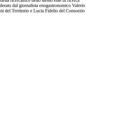
ella ricercatrice dello stesso ente di ricerca
derato dal giornalista enogastronomico Valerio
ni del Territorio e Lucia Fidelio del Consorzio