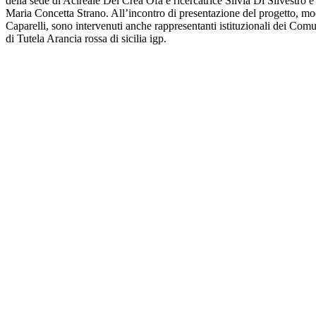
della sede di Acireale Del Crea Ofa e ricercatrice Silvia Di Silvestro e d
Maria Concetta Strano. All’incontro di presentazione del progetto, mo
Caparelli, sono intervenuti anche rappresentanti istituzionali dei Comu
di Tutela Arancia rossa di sicilia igp.