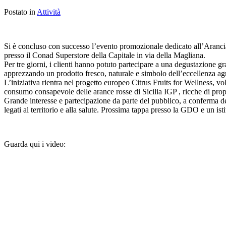
Postato in
Attività
Si è concluso con successo l’evento promozionale dedicato all’Aranci
presso il Conad Superstore della Capitale in via della Magliana.
Per tre giorni, i clienti hanno potuto partecipare a una degustazione gra
apprezzando un prodotto fresco, naturale e simbolo dell’eccellenza agr
L’iniziativa rientra nel progetto europeo Citrus Fruits for Wellness, volt
consumo consapevole delle arance rosse di Sicilia IGP , ricche di propri
Grande interesse e partecipazione da parte del pubblico, a conferma del
legati al territorio e alla salute. Prossima tappa presso la GDO e un ist
Guarda qui i video: