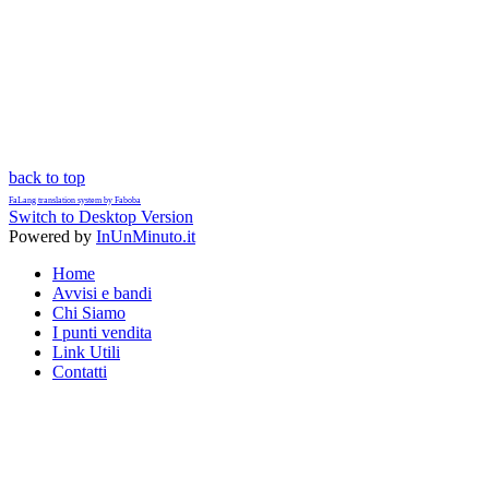
back to top
FaLang translation system by Faboba
Switch to Desktop Version
Powered by
InUnMinuto.it
Home
Avvisi e bandi
Chi Siamo
I punti vendita
Link Utili
Contatti