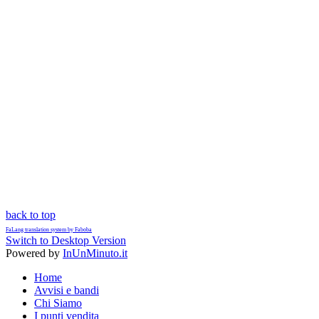
back to top
FaLang translation system by Faboba
Switch to Desktop Version
Powered by
InUnMinuto.it
Home
Avvisi e bandi
Chi Siamo
I punti vendita