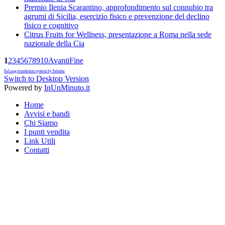
Premio Ilenia Scarantino, approfondimento sul connubio tra
agrumi di Sicilia, esercizio fisico e prevenzione del declino
fisico e cognitivo
Citrus Fruits for Wellness, presentazione a Roma nella sede
nazionale della Cia
1
2
3
4
5
6
7
8
9
10
Avanti
Fine
FaLang translation system by Faboba
Switch to Desktop Version
Powered by
InUnMinuto.it
Home
Avvisi e bandi
Chi Siamo
I punti vendita
Link Utili
Contatti