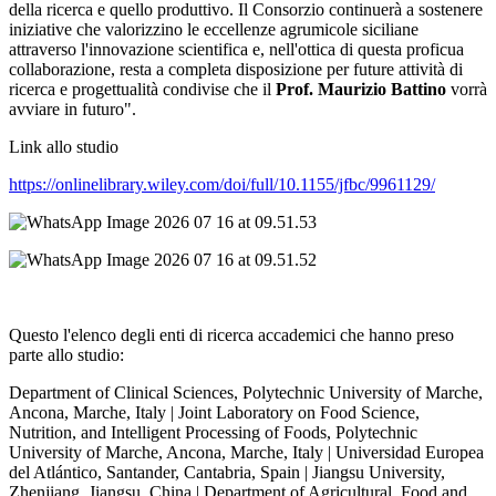
della ricerca e quello produttivo. Il Consorzio continuerà a sostenere
iniziative che valorizzino le eccellenze agrumicole siciliane
attraverso l'innovazione scientifica e, nell'ottica di questa proficua
collaborazione, resta a completa disposizione per future attività di
ricerca e progettualità condivise che il
Prof. Maurizio Battino
vorrà
avviare in futuro".
Link allo studio
https://onlinelibrary.wiley.com/doi/full/10.1155/jfbc/9961129/
Questo l'elenco degli enti di ricerca accademici che hanno preso
parte allo studio:
Department of Clinical Sciences, Polytechnic University of Marche,
Ancona, Marche, Italy | Joint Laboratory on Food Science,
Nutrition, and Intelligent Processing of Foods, Polytechnic
University of Marche, Ancona, Marche, Italy | Universidad Europea
del Atlántico, Santander, Cantabria, Spain | Jiangsu University,
Zhenjiang, Jiangsu, China | Department of Agricultural, Food and