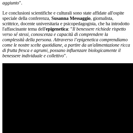
aggiunto
".
Le conclusioni scientifiche e culturali sono state affidate all'ospite
speciale della conferenza,
Susanna Messaggio
, giornalista,
scrittrice, docente universitaria e psicopedagogista, che ha introdotto
l'affascinante tema dell'
epigenetica
: "
Il benessere richiede rispetto
verso sé stessi, conoscenza e capacità di comprendere la
complessità della persona. Attraverso l’epigenetica comprendiamo
come le nostre scelte quotidiane, a partire da un'alimentazione ricca
di frutta fresca e agrumi, possano influenzare biologicamente il
benessere individuale e collettivo
".