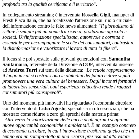
profondo tra la qualità certificata e il territorio
".
In collegamento streaming è intervenuta
Rossella Gigli
, manager di
Fresh Plaza Italia, che ha focalizzato l'attenzione sul ruolo cruciale
dell'informazione contro le fake news alimentari: "
Il giornalismo di
settore è sempre più un ponte tra ricerca, produzione agricola e
società. Un'informazione specializzata, autorevole e corretta è
essenziale per accompagnare le scelte dei consumatori, contrastare
la disinformazione e valorizzare il lavoro di tutta la filiera
".
Il focus si è poi spostato sulle giovani generazioni con
Samantha
Santamaria
, referente della Direzione
ACOF
, intervenuta insieme
ad
Andrea Turri
sui temi della didattica: "
Le scuole rappresentano
il luogo in cui si costruiscono le abitudini del futuro e dove si può
promuovere una vera cultura del benessere. Dagli incontri formativi
ai laboratori sensoriali, ogni esperienza educativa rende i ragazzi
consumatori più consapevoli
".
Uno dei momenti più innovativi ha riguardato l'economia circolare
con l'intervento di
Lidia Agosto
, specialista in oli essenziali, che ha
mostrato come ridurre a zero gli sprechi della materia prima:
"
Attraverso la valorizzazione delle bucce degli agrumi si aprono
nuove opportunità economiche e ambientali. È un esempio concreto
di economia circolare, in cui l’innovazione trasforma quello che un
tempo era un sottoprodotto in una risorsa preziosa ad alto valore