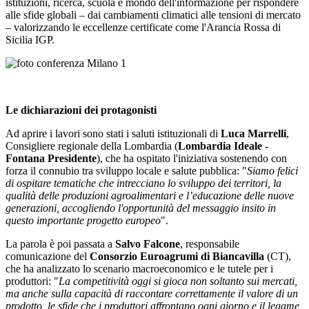
istituzioni, ricerca, scuola e mondo dell'informazione per rispondere
alle sfide globali – dai cambiamenti climatici alle tensioni di mercato
– valorizzando le eccellenze certificate come l'Arancia Rossa di
Sicilia IGP.
Le dichiarazioni dei protagonisti
Ad aprire i lavori sono stati i saluti istituzionali di
Luca Marrelli
,
Consigliere regionale della Lombardia (
Lombardia Ideale -
Fontana Presidente
), che ha ospitato l'iniziativa sostenendo con
forza il connubio tra sviluppo locale e salute pubblica: "
Siamo felici
di ospitare tematiche che intrecciano lo sviluppo dei territori, la
qualità delle produzioni agroalimentari e l’educazione delle nuove
generazioni, accogliendo l'opportunità del messaggio insito in
questo importante progetto europeo
".
La parola è poi passata a
Salvo Falcone
, responsabile
comunicazione del
Consorzio Euroagrumi di Biancavilla
(CT),
che ha analizzato lo scenario macroeconomico e le tutele per i
produttori: "
La competitività oggi si gioca non soltanto sui mercati,
ma anche sulla capacità di raccontare correttamente il valore di un
prodotto, le sfide che i produttori affrontano ogni giorno e il legame