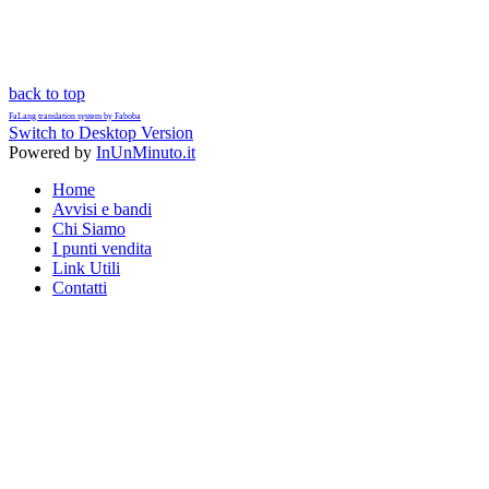
back to top
FaLang translation system by Faboba
Switch to Desktop Version
Powered by
InUnMinuto.it
Home
Avvisi e bandi
Chi Siamo
I punti vendita
Link Utili
Contatti