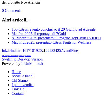
del progetto NovArancia
0 Comments
Altri articoli...
Top Citrus, evento conclusivo il 20 Giugno ad Acireale
Macfrut 2025, il reportage di 7Gold
Al Macfrut 2025 presentato il Progetto TopCitrus | VIDEO
Mac Frut 2025, presentato Citrus Fruits for Wellness
Inizio
Indietro
16
17
18
19
20
21
22
23
24
25
Avanti
Fine
FaLang translation system by Faboba
Switch to Desktop Version
Powered by
InUnMinuto.it
Home
Avvisi e bandi
Chi Siamo
I punti vendita
Link Utili
Contatti