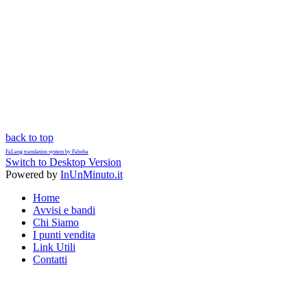
back to top
FaLang translation system by Faboba
Switch to Desktop Version
Powered by
InUnMinuto.it
Home
Avvisi e bandi
Chi Siamo
I punti vendita
Link Utili
Contatti