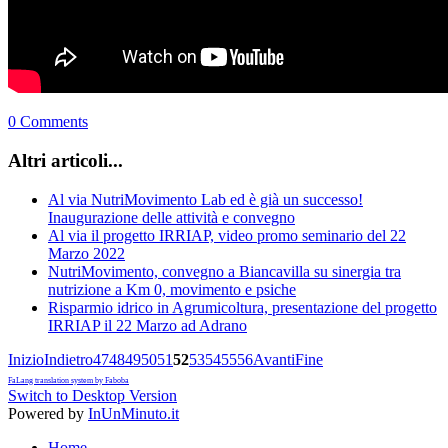
0 Comments
Altri articoli...
Al via NutriMovimento Lab ed è già un successo!
Inaugurazione delle attività e convegno
Al via il progetto IRRIAP, video promo seminario del 22
Marzo 2022
NutriMovimento, convegno a Biancavilla su sinergia tra
nutrizione a Km 0, movimento e psiche
Risparmio idrico in Agrumicoltura, presentazione del progetto
IRRIAP il 22 Marzo ad Adrano
Inizio
Indietro
47
48
49
50
51
52
53
54
55
56
Avanti
Fine
FaLang translation system by Faboba
Switch to Desktop Version
Powered by
InUnMinuto.it
Home