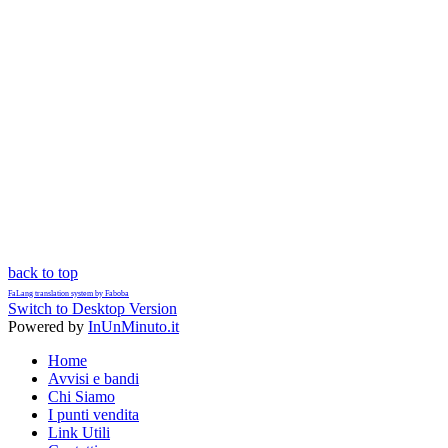
back to top
FaLang translation system by Faboba
Switch to Desktop Version
Powered by
InUnMinuto.it
Home
Avvisi e bandi
Chi Siamo
I punti vendita
Link Utili