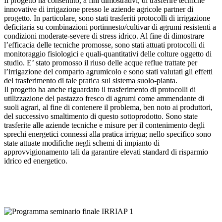
Il progetto ha consentito, a fini dimostrativi, di trasferire tecniche
innovative di irrigazione presso le aziende agricole partner di
progetto. In particolare, sono stati trasferiti protocolli di irrigazione
deficitaria su combinazioni portinnesto/cultivar di agrumi resistenti a
condizioni moderate-severe di stress idrico. Al fine di dimostrare
l’efficacia delle tecniche promosse, sono stati attuati protocolli di
monitoraggio fisiologici e quali-quantitativi delle colture oggetto di
studio. E’ stato promosso il riuso delle acque reflue trattate per
l’irrigazione del comparto agrumicolo e sono stati valutati gli effetti
del trasferimento di tale pratica sul sistema suolo-pianta.
Il progetto ha anche riguardato il trasferimento di protocolli di
utilizzazione del pastazzo fresco di agrumi come ammendante di
suoli agrari, al fine di contenere il problema, ben noto ai produttori,
del successivo smaltimento di questo sottoprodotto. Sono state
trasferite alle aziende tecniche e misure per il contenimento degli
sprechi energetici connessi alla pratica irrigua; nello specifico sono
state attuate modifiche negli schemi di impianto di
approvvigionamento tali da garantire elevati standard di risparmio
idrico ed energetico.