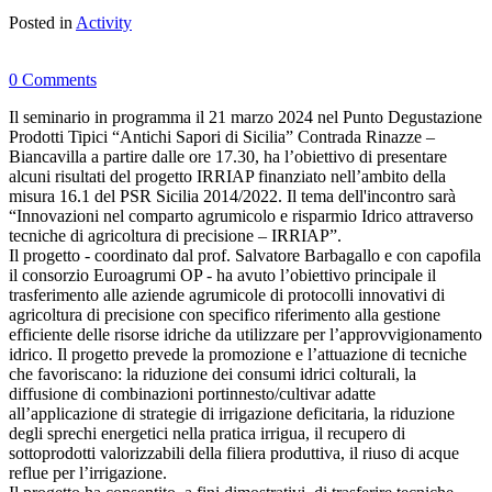
Posted in
Activity
0 Comments
Il seminario in programma il 21 marzo 2024 nel Punto Degustazione
Prodotti Tipici “Antichi Sapori di Sicilia” Contrada Rinazze –
Biancavilla a partire dalle ore 17.30, ha l’obiettivo di presentare
alcuni risultati del progetto IRRIAP finanziato nell’ambito della
misura 16.1 del PSR Sicilia 2014/2022. Il tema dell'incontro sarà
“Innovazioni nel comparto agrumicolo e risparmio Idrico attraverso
tecniche di agricoltura di precisione – IRRIAP”.
Il progetto - coordinato dal prof. Salvatore Barbagallo e con capofila
il consorzio Euroagrumi OP - ha avuto l’obiettivo principale il
trasferimento alle aziende agrumicole di protocolli innovativi di
agricoltura di precisione con specifico riferimento alla gestione
efficiente delle risorse idriche da utilizzare per l’approvvigionamento
idrico. Il progetto prevede la promozione e l’attuazione di tecniche
che favoriscano: la riduzione dei consumi idrici colturali, la
diffusione di combinazioni portinnesto/cultivar adatte
all’applicazione di strategie di irrigazione deficitaria, la riduzione
degli sprechi energetici nella pratica irrigua, il recupero di
sottoprodotti valorizzabili della filiera produttiva, il riuso di acque
reflue per l’irrigazione.