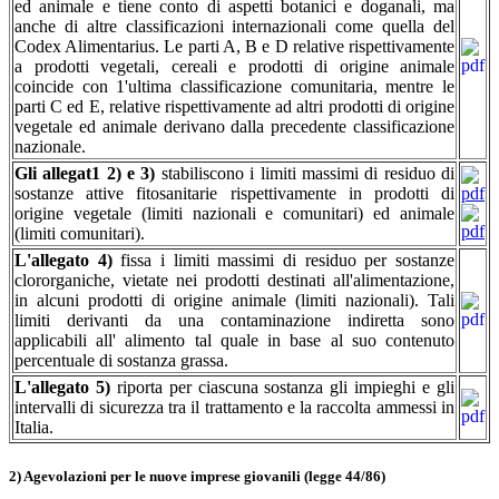
ed animale e tiene conto di aspetti botanici e doganali, ma
anche di altre classificazioni internazionali come quella del
Codex Alimentarius. Le parti A, B e D relative rispettivamente
a prodotti vegetali, cereali e prodotti di origine animale
coincide con 1'ultima classificazione comunitaria, mentre le
parti C ed E, relative rispettivamente ad altri prodotti di origine
vegetale ed animale derivano dalla precedente classificazione
nazionale.
Gli allegat1 2) e 3)
stabiliscono i limiti massimi di residuo di
sostanze attive fitosanitarie rispettivamente in prodotti di
origine vegetale (limiti nazionali e comunitari) ed animale
(limiti comunitari).
L'allegato 4)
fissa i limiti massimi di residuo per sostanze
clororganiche, vietate nei prodotti destinati all'alimentazione,
in alcuni prodotti di origine animale (limiti nazionali). Tali
limiti derivanti da una contaminazione indiretta sono
applicabili all' alimento tal quale in base al suo contenuto
percentuale di sostanza grassa.
L'allegato 5)
riporta per ciascuna sostanza gli impieghi e gli
intervalli di sicurezza tra il trattamento e la raccolta ammessi in
Italia.
2) Agevolazioni per le nuove imprese giovanili (legge 44/86)