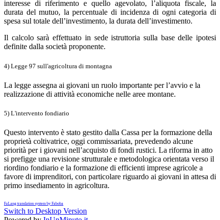
interesse di riferimento e quello agevolato, l’aliquota fiscale, la
durata del mutuo, la percentuale di incidenza di ogni categoria di
spesa sul totale dell’investimento, la durata dell’investimento.
Il calcolo sarà effettuato in sede istruttoria sulla base delle ipotesi
definite dalla società proponente.
4) Legge 97 sull'agricoltura di montagna
La legge assegna ai giovani un ruolo importante per l’avvio e la
realizzazione di attività economiche nelle aree montane.
5) L'intervento fondiario
Questo intervento è stato gestito dalla Cassa per la formazione della
proprietà coltivatrice, oggi commissariata, prevedendo alcune
priorità per i giovani nell’acquisto di fondi rustici. La riforma in atto
si prefigge una revisione strutturale e metodologica orientata verso il
riordino fondiario e la formazione di efficienti imprese agricole a
favore di imprenditori, con particolare riguardo ai giovani in attesa di
primo insediamento in agricoltura.
FaLang translation system by Faboba
Switch to Desktop Version
Powered by
InUnMinuto.it