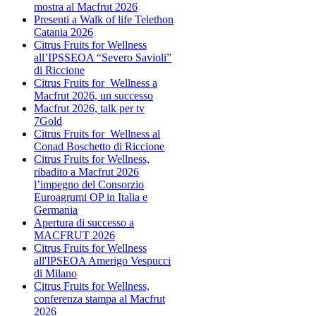
mostra al Macfrut 2026
Presenti a Walk of life Telethon
Catania 2026
Citrus Fruits for Wellness
all’IPSSEOA “Severo Savioli”
di Riccione
Citrus Fruits for Wellness a
Macfrut 2026, un successo
Macfrut 2026, talk per tv
7Gold
Citrus Fruits for Wellness al
Conad Boschetto di Riccione
Citrus Fruits for Wellness,
ribadito a Macfrut 2026
l’impegno del Consorzio
Euroagrumi OP in Italia e
Germania
Apertura di successo a
MACFRUT 2026
Citrus Fruits for Wellness
all'IPSEOA Amerigo Vespucci
di Milano
Citrus Fruits for Wellness,
conferenza stampa al Macfrut
2026