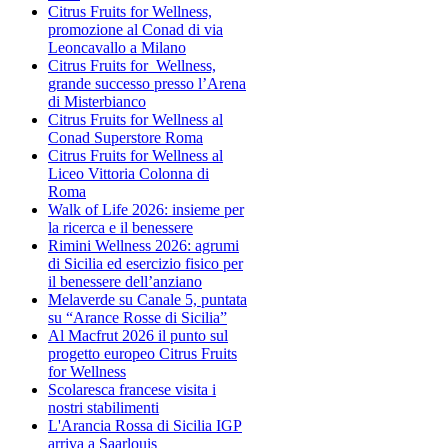
Citrus Fruits for Wellness,
promozione al Conad di via
Leoncavallo a Milano
Citrus Fruits for Wellness,
grande successo presso l’Arena
di Misterbianco
Citrus Fruits for Wellness al
Conad Superstore Roma
Citrus Fruits for Wellness al
Liceo Vittoria Colonna di
Roma
Walk of Life 2026: insieme per
la ricerca e il benessere
Rimini Wellness 2026: agrumi
di Sicilia ed esercizio fisico per
il benessere dell’anziano
Melaverde su Canale 5, puntata
su “Arance Rosse di Sicilia”
Al Macfrut 2026 il punto sul
progetto europeo Citrus Fruits
for Wellness
Scolaresca francese visita i
nostri stabilimenti
L'Arancia Rossa di Sicilia IGP
arriva a Saarlouis