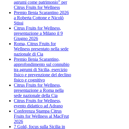
agrumi come patrimonio” per
Citrus Fruits for Wellness
Premio Ilenia Scarantino 2026
a Roberta Cottone e Nicolò
Stissi
Citrus Fruits for Wellness,
presentazione a Milano il 9
Giugno 2026
Roma, Citrus Fruits for
Wellness presentato nella sede
nazionale di Cia
Premio Ilenia Scarantino,
approfondimento sul connubio
tra agrumi di Sicilia, esercizio
fisico e prevenzione del declino
fisico e cognitivo
Citrus Fruits for Wellness,
presentazione a Roma nella
sede nazionale della Cia
Citrus Fruits for Wellness,
evento didattico ad Adrano
Conferenza Stampa Citrus
Fruits for Wellness al MacFrut
2026
7 Gold, focus sulla Sicilia in