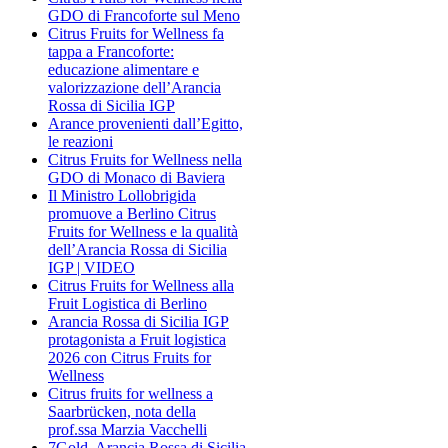
GDO di Francoforte sul Meno
Citrus Fruits for Wellness fa
tappa a Francoforte:
educazione alimentare e
valorizzazione dell’Arancia
Rossa di Sicilia IGP
Arance provenienti dall’Egitto,
le reazioni
Citrus Fruits for Wellness nella
GDO di Monaco di Baviera
Il Ministro Lollobrigida
promuove a Berlino Citrus
Fruits for Wellness e la qualità
dell’Arancia Rossa di Sicilia
IGP | VIDEO
Citrus Fruits for Wellness alla
Fruit Logistica di Berlino
Arancia Rossa di Sicilia IGP
protagonista a Fruit logistica
2026 con Citrus Fruits for
Wellness
Citrus fruits for wellness a
Saarbrücken, nota della
prof.ssa Marzia Vacchelli
7Gold, Arancia Rossa di Sicilia