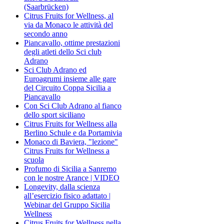
(Saarbrücken)
Citrus Fruits for Wellness, al
via da Monaco le attività del
secondo anno
Piancavallo, ottime prestazioni
degli atleti dello Sci club
Adrano
Sci Club Adrano ed
Euroagrumi insieme alle gare
del Circuito Coppa Sicilia a
Piancavallo
Con Sci Club Adrano al fianco
dello sport siciliano
Citrus Fruits for Wellness alla
Berlino Schule e da Portamivia
Monaco di Baviera, "lezione"
Citrus Fruits for Wellness a
scuola
Profumo di Sicilia a Sanremo
con le nostre Arance | VIDEO
Longevity, dalla scienza
all’esercizio fisico adattato |
Webinar del Gruppo Sicilia
Wellness
Citrus Fruits for Wellness nella