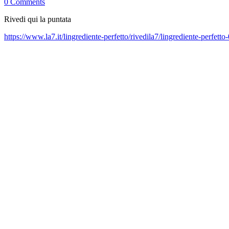
0 Comments
Rivedi qui la puntata
https://www.la7.it/lingrediente-perfetto/rivedila7/lingrediente-perfet