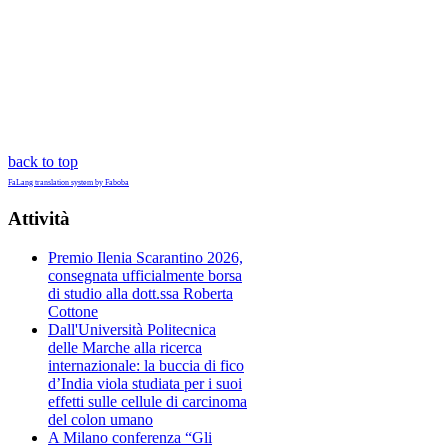
back to top
FaLang translation system by Faboba
Attività
Premio Ilenia Scarantino 2026,
consegnata ufficialmente borsa
di studio alla dott.ssa Roberta
Cottone
Dall'Università Politecnica
delle Marche alla ricerca
internazionale: la buccia di fico
d’India viola studiata per i suoi
effetti sulle cellule di carcinoma
del colon umano
A Milano conferenza “Gli