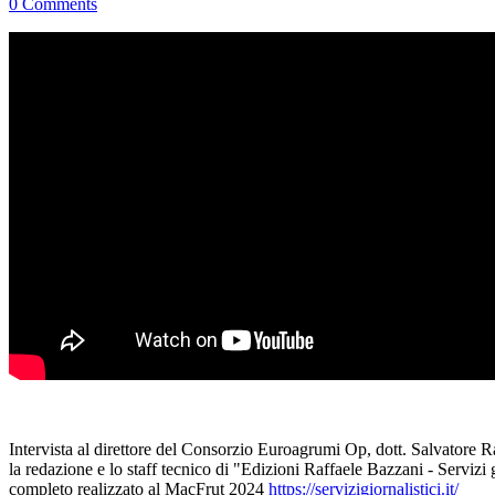
0 Comments
Intervista al direttore del Consorzio Euroagrumi Op, dott. Salvatore Rap
la redazione e lo staff tecnico di "Edizioni Raffaele Bazzani - Servizi g
completo realizzato al MacFrut 2024
https://servizigiornalistici.it/