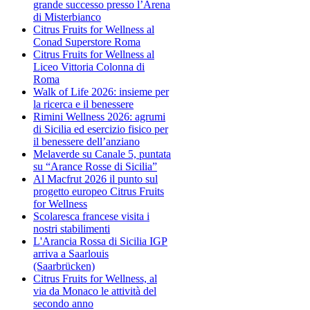
grande successo presso l’Arena
di Misterbianco
Citrus Fruits for Wellness al
Conad Superstore Roma
Citrus Fruits for Wellness al
Liceo Vittoria Colonna di
Roma
Walk of Life 2026: insieme per
la ricerca e il benessere
Rimini Wellness 2026: agrumi
di Sicilia ed esercizio fisico per
il benessere dell’anziano
Melaverde su Canale 5, puntata
su “Arance Rosse di Sicilia”
Al Macfrut 2026 il punto sul
progetto europeo Citrus Fruits
for Wellness
Scolaresca francese visita i
nostri stabilimenti
L'Arancia Rossa di Sicilia IGP
arriva a Saarlouis
(Saarbrücken)
Citrus Fruits for Wellness, al
via da Monaco le attività del
secondo anno