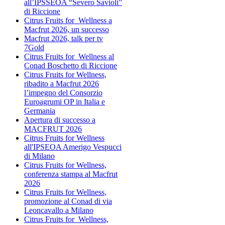
all’IPSSEOA “Severo Savioli”
di Riccione
Citrus Fruits for Wellness a
Macfrut 2026, un successo
Macfrut 2026, talk per tv
7Gold
Citrus Fruits for Wellness al
Conad Boschetto di Riccione
Citrus Fruits for Wellness,
ribadito a Macfrut 2026
l’impegno del Consorzio
Euroagrumi OP in Italia e
Germania
Apertura di successo a
MACFRUT 2026
Citrus Fruits for Wellness
all'IPSEOA Amerigo Vespucci
di Milano
Citrus Fruits for Wellness,
conferenza stampa al Macfrut
2026
Citrus Fruits for Wellness,
promozione al Conad di via
Leoncavallo a Milano
Citrus Fruits for Wellness,