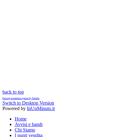
back to top
FaLang translation system by Faboba
Switch to Desktop Version
Powered by
InUnMinuto.it
Home
Avvisi e bandi
Chi Siamo
I punti vendita