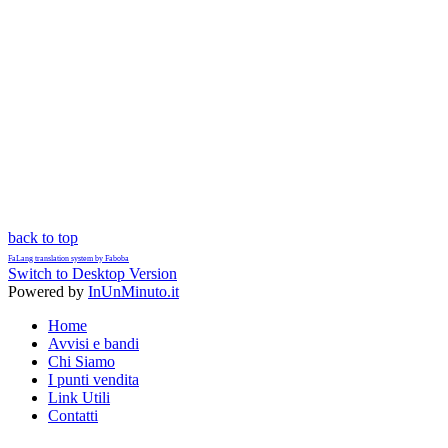
back to top
FaLang translation system by Faboba
Switch to Desktop Version
Powered by
InUnMinuto.it
Home
Avvisi e bandi
Chi Siamo
I punti vendita
Link Utili
Contatti