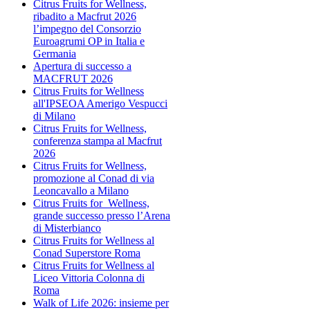
Citrus Fruits for Wellness,
ribadito a Macfrut 2026
l’impegno del Consorzio
Euroagrumi OP in Italia e
Germania
Apertura di successo a
MACFRUT 2026
Citrus Fruits for Wellness
all'IPSEOA Amerigo Vespucci
di Milano
Citrus Fruits for Wellness,
conferenza stampa al Macfrut
2026
Citrus Fruits for Wellness,
promozione al Conad di via
Leoncavallo a Milano
Citrus Fruits for Wellness,
grande successo presso l’Arena
di Misterbianco
Citrus Fruits for Wellness al
Conad Superstore Roma
Citrus Fruits for Wellness al
Liceo Vittoria Colonna di
Roma
Walk of Life 2026: insieme per