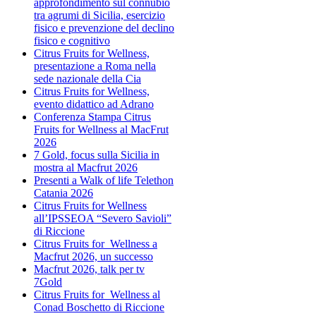
approfondimento sul connubio
tra agrumi di Sicilia, esercizio
fisico e prevenzione del declino
fisico e cognitivo
Citrus Fruits for Wellness,
presentazione a Roma nella
sede nazionale della Cia
Citrus Fruits for Wellness,
evento didattico ad Adrano
Conferenza Stampa Citrus
Fruits for Wellness al MacFrut
2026
7 Gold, focus sulla Sicilia in
mostra al Macfrut 2026
Presenti a Walk of life Telethon
Catania 2026
Citrus Fruits for Wellness
all’IPSSEOA “Severo Savioli”
di Riccione
Citrus Fruits for Wellness a
Macfrut 2026, un successo
Macfrut 2026, talk per tv
7Gold
Citrus Fruits for Wellness al
Conad Boschetto di Riccione