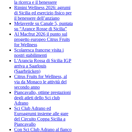
la ricerca e il benessere
Rimini Wellness 2026: agrumi
di Sicilia ed esercizio fisico per
il benessere dell’anziano
Melaverde su Canale 5, puntata
su “Arance Rosse di Sicilia”
Al Macfrut 2026 il punto sul
progetto europeo Citrus Fruits
for Wellness
Scolaresca francese visita i
nostri stabilimenti
L'Arancia Rossa di Sicilia IGP
arriva a Saarlouis
(Saarbrücken)
Citrus Fruits for Wellness, al
via da Monaco le attività del
secondo anno
Piancavallo, ottime prestazioni
degli atleti dello Sci club
Adrano
Sci Club Adrano ed
Euroagrumi insieme alle gare
del Circuito Coppa Sicilia a
Piancavallo
Con Sci Club Adrano al fianco