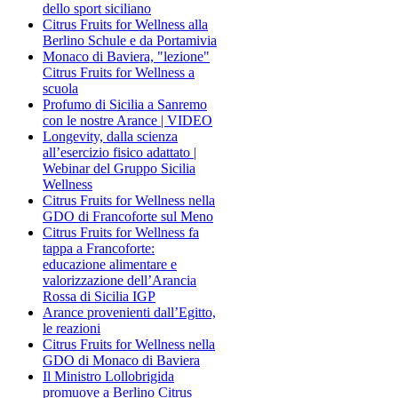
dello sport siciliano
Citrus Fruits for Wellness alla
Berlino Schule e da Portamivia
Monaco di Baviera, "lezione"
Citrus Fruits for Wellness a
scuola
Profumo di Sicilia a Sanremo
con le nostre Arance | VIDEO
Longevity, dalla scienza
all’esercizio fisico adattato |
Webinar del Gruppo Sicilia
Wellness
Citrus Fruits for Wellness nella
GDO di Francoforte sul Meno
Citrus Fruits for Wellness fa
tappa a Francoforte:
educazione alimentare e
valorizzazione dell’Arancia
Rossa di Sicilia IGP
Arance provenienti dall’Egitto,
le reazioni
Citrus Fruits for Wellness nella
GDO di Monaco di Baviera
Il Ministro Lollobrigida
promuove a Berlino Citrus