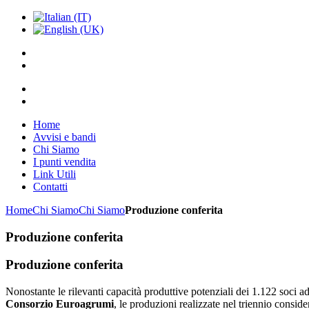
Home
Avvisi e bandi
Chi Siamo
I punti vendita
Link Utili
Contatti
Home
Chi Siamo
Chi Siamo
Produzione conferita
Produzione conferita
Produzione conferita
Nonostante le rilevanti capacità produttive potenziali dei 1.122 soci ad
Consorzio Euroagrumi
, le produzioni realizzate nel triennio consid