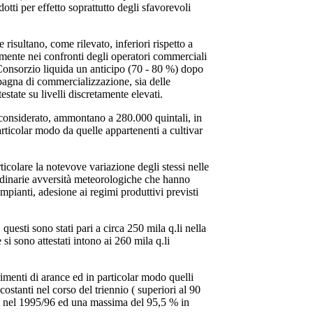
dotti per effetto soprattutto degli sfavorevoli
 risultano, come rilevato, inferiori rispetto a
tamente nei confronti degli operatori commerciali
Consorzio liquida un anticipo (70 - 80 %) dopo
pagna di commercializzazione, sia delle
estate su livelli discretamente elevati.
 considerato, ammontano a 280.000 quintali, in
articolar modo da quelle appartenenti a cultivar
rticolare la notevove variazione degli stessi nelle
rdinarie avversità meteorologiche che hanno
impianti, adesione ai regimi produttivi previsti
questi sono stati pari a circa 250 mila q.li nella
 sono attestati intono ai 260 mila q.li
imenti di arance ed in particolar modo quelli
ostanti nel corso del triennio ( superiori al 90
% nel 1995/96 ed una massima del 95,5 % in