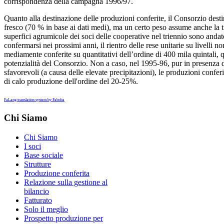
corrispondenza della campagna 1996/97.
Quanto alla destinazione delle produzioni conferite, il Consorzio desti
fresco (70 % in base ai dati medi), ma un certo peso assume anche la t
superfici agrumicole dei soci delle cooperative nel triennio sono an
confermarsi nei prossimi anni, il rientro delle rese unitarie su livelli
mediamente conferite su quantitativi dell’ordine di 400 mila quintali, 
potenzialità del Consorzio. Non a caso, nel 1995-96, pur in presenza 
sfavorevoli (a causa delle elevate precipitazioni), le produzioni conferi
di calo produzione dell'ordine del 20-25%.
FaLang translation system by Faboba
Chi Siamo
Chi Siamo
I soci
Base sociale
Strutture
Produzione conferita
Relazione sulla gestione al
bilancio
Fatturato
Solo il meglio
Prospetto produzione per