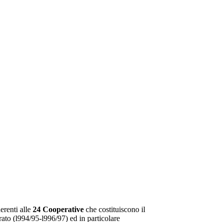
erenti alle
24 Cooperative
che costituiscono il
erato (l994/95-l996/97) ed in particolare