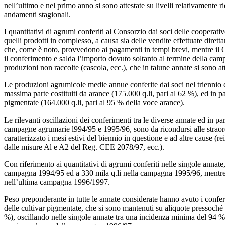
nell’ultimo e nel primo anno si sono attestate su livelli relativamente ri
andamenti stagionali.
I quantitativi di agrumi conferiti al Consorzio dai soci delle cooperative
quelli prodotti in complesso, a causa sia delle vendite effettuate diret
che, come è noto, provvedono ai pagamenti in tempi brevi, mentre il 
il conferimento e salda l’importo dovuto soltanto al termine della cam
produzioni non raccolte (cascola, ecc.), che in talune annate si sono att
Le produzioni agrumicole medie annue conferite dai soci nel triennio
massima parte costituiti da arance (175.000 q.li, pari al 62 %), ed in p
pigmentate (164.000 q.li, pari al 95 % della voce arance).
Le rilevanti oscillazioni dei conferimenti tra le diverse annate ed in pa
campagne agrumarie l994/95 e 1995/96, sono da ricondursi alle strao
caratterizzato i mesi estivi del biennio in questione e ad altre cause (re
dalle misure Al e A2 del Reg. CEE 2078/97, ecc.).
Con riferimento ai quantitativi di agrumi conferiti nelle singole annate, 
campagna 1994/95 ed a 330 mila q.li nella campagna 1995/96, mentre si
nell’ultima campagna 1996/1997.
Peso preponderante in tutte le annate considerate hanno avuto i confer
delle cultivar pigmentate, che si sono mantenuti su aliquote pressoché c
%), oscillando nelle singole annate tra una incidenza minima del 94 