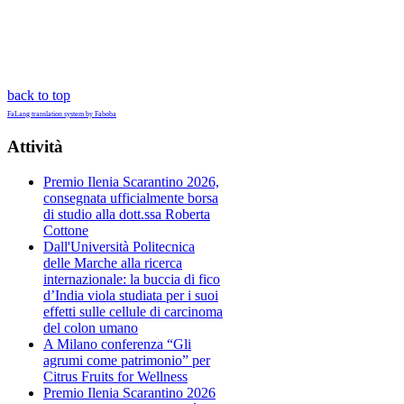
back to top
FaLang translation system by Faboba
Attività
Premio Ilenia Scarantino 2026,
consegnata ufficialmente borsa
di studio alla dott.ssa Roberta
Cottone
Dall'Università Politecnica
delle Marche alla ricerca
internazionale: la buccia di fico
d’India viola studiata per i suoi
effetti sulle cellule di carcinoma
del colon umano
A Milano conferenza “Gli
agrumi come patrimonio” per
Citrus Fruits for Wellness
Premio Ilenia Scarantino 2026