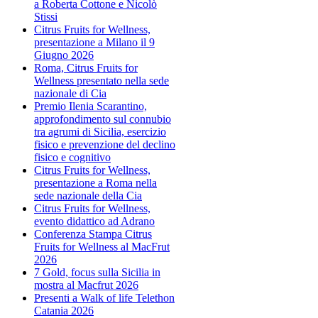
a Roberta Cottone e Nicolò
Stissi
Citrus Fruits for Wellness,
presentazione a Milano il 9
Giugno 2026
Roma, Citrus Fruits for
Wellness presentato nella sede
nazionale di Cia
Premio Ilenia Scarantino,
approfondimento sul connubio
tra agrumi di Sicilia, esercizio
fisico e prevenzione del declino
fisico e cognitivo
Citrus Fruits for Wellness,
presentazione a Roma nella
sede nazionale della Cia
Citrus Fruits for Wellness,
evento didattico ad Adrano
Conferenza Stampa Citrus
Fruits for Wellness al MacFrut
2026
7 Gold, focus sulla Sicilia in
mostra al Macfrut 2026
Presenti a Walk of life Telethon
Catania 2026