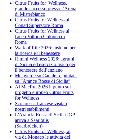
Citrus Fruits for Wellness,
grande successo presso l’Arena
di Misterbianco
Citrus Fruits for Wellness al
Conad Superstore Roma
Citrus Fruits for Wellness al
Liceo Vittoria Colonna di
Roma
Walk of Life 2026: insieme per
la ricerca e il benessere
Rimini Wellness 2026: agrumi
di Sicilia ed esercizio fisico per
il benessere dell’anziano
Melaverde su Canale 5, puntata
su “Arance Rosse di Sicilia”
Al Macfrut 2026 il punto sul
progetto europeo Citrus Fruits
for Wellness
Scolaresca francese visita i
nostri stabilimenti
L'Arancia Rossa di Sicilia IGP
arriva a Saarlouis
(Saarbrücken)
Citrus Fruits for Wellness, al
via da Monaco le attività del