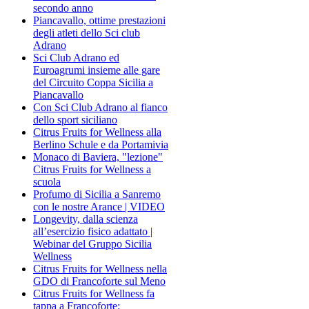
secondo anno
Piancavallo, ottime prestazioni
degli atleti dello Sci club
Adrano
Sci Club Adrano ed
Euroagrumi insieme alle gare
del Circuito Coppa Sicilia a
Piancavallo
Con Sci Club Adrano al fianco
dello sport siciliano
Citrus Fruits for Wellness alla
Berlino Schule e da Portamivia
Monaco di Baviera, "lezione"
Citrus Fruits for Wellness a
scuola
Profumo di Sicilia a Sanremo
con le nostre Arance | VIDEO
Longevity, dalla scienza
all’esercizio fisico adattato |
Webinar del Gruppo Sicilia
Wellness
Citrus Fruits for Wellness nella
GDO di Francoforte sul Meno
Citrus Fruits for Wellness fa
tappa a Francoforte: