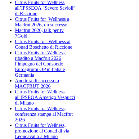
Citrus Fruits for Wellness
all’IPSSEOA “Severo Savioli”
di Riccione
Citrus Fruits for Wellness a
Macfrut 2026, un successo
Macfrut 2026, talk per tv
7Gold
Citrus Fruits for Wellness al
Conad Boschetto di Riccione
Citrus Fruits for Wellness,
ribadito a Macfrut 2026
l’impegno del Consorzio
Euroagrumi OP in Italia e
Germania
Apertura di successo a
MACFRUT 2026
Citrus Fruits for Wellness
all'IPSEOA Amerigo Vespucci
di Milano
Citrus Fruits for Wellness,
conferenza stampa al Macfrut
2026
Citrus Fruits for Wellness,
promozione al Conad di via
Leoncavallo a Milano