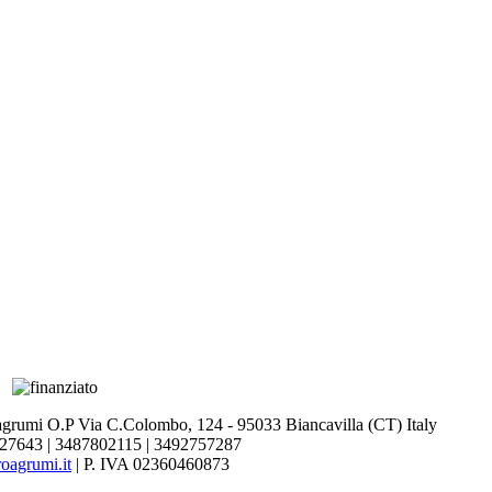
agrumi O.P Via C.Colombo, 124 - 95033 Biancavilla (CT) Italy
27643 | 3487802115 | 3492757287
oagrumi.it
| P. IVA 02360460873