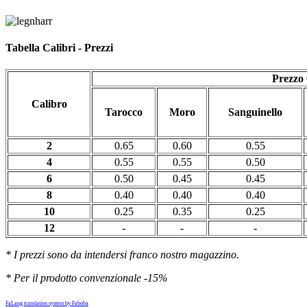
Tabella Calibri - Prezzi
Prezzo 
Calibro
Tarocco
Moro
Sanguinello
2
0.65
0.60
0.55
4
0.55
0.55
0.50
6
0.50
0.45
0.45
8
0.40
0.40
0.40
10
0.25
0.35
0.25
12
-
-
-
* I prezzi sono da intendersi franco nostro magazzino.
* Per il prodotto convenzionale -15%
FaLang translation system by Faboba