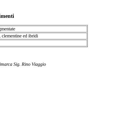
imenti
gmentate
 clementine ed ibridi
imarca Sig. Rino Viaggio