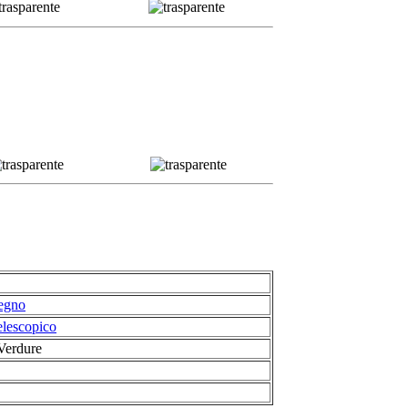
egno
elescopico
Verdure