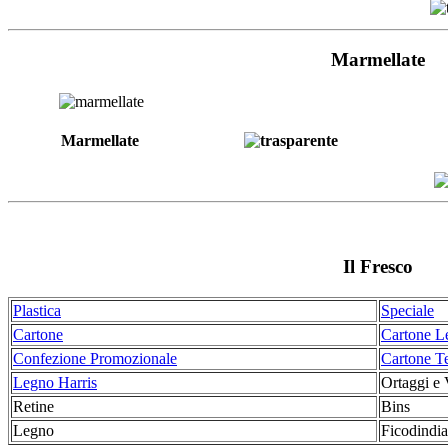
Marmellate
Marmellate
Il Fresco
Plastica
Speciale
Cartone
Cartone L
Confezione Promozionale
Cartone T
Legno Harris
Ortaggi e 
Retine
Bins
Legno
Ficodindia