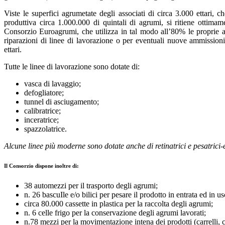
Viste le superfici agrumetate degli associati di circa 3.000 ettari,
produttiva circa 1.000.000 di quintali di agrumi, si ritiene ottima
Consorzio Euroagrumi, che utilizza in tal modo all’80% le proprie a
riparazioni di linee di lavorazione o per eventuali nuove ammissioni
ettari.
Tutte le linee di lavorazione sono dotate di:
vasca di lavaggio;
defogliatore;
tunnel di asciugamento;
calibratrice;
inceratrice;
spazzolatrice.
Alcune linee più moderne sono dotate anche di retinatrici e pesatrici-et
Il Consorzio dispone inoltre di:
38 automezzi per il trasporto degli agrumi;
n. 26 bascuIle e/o bilici per pesare il prodotto in entrata ed in us
circa 80.000 cassette in plastica per la raccolta degli agrumi;
n. 6 celle frigo per la conservazione degli agrumi lavorati;
n.78 mezzi per la movimentazione intena dei prodotti (carrelli, car