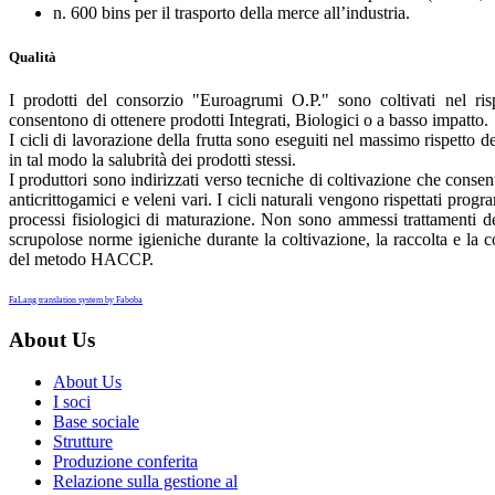
n. 600 bins per il trasporto della merce all’industria.
Qualità
I prodotti del consorzio "Euroagrumi O.P." sono coltivati nel ris
consentono di ottenere prodotti Integrati, Biologici o a basso impatto.
I cicli di lavorazione della frutta sono eseguiti nel massimo rispetto de
in tal modo la salubrità dei prodotti stessi.
I produttori sono indirizzati verso tecniche di coltivazione che conse
anticrittogamici e veleni vari. I cicli naturali vengono rispettati pro
processi fisiologici di maturazione. Non sono ammessi trattamenti de
scrupolose norme igieniche durante la coltivazione, la raccolta e la c
del metodo HACCP.
FaLang translation system by Faboba
About Us
About Us
I soci
Base sociale
Strutture
Produzione conferita
Relazione sulla gestione al