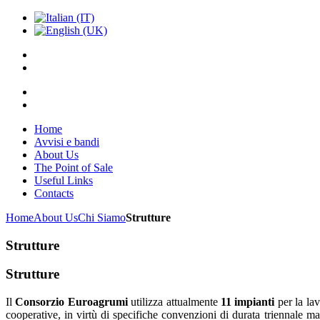
Home
Avvisi e bandi
About Us
The Point of Sale
Useful Links
Contacts
Home
About Us
Chi Siamo
Strutture
Strutture
Strutture
Il
Consorzio Euroagrumi
utilizza attualmente
11 impianti
per la lav
cooperative, in virtù di specifiche convenzioni di durata triennale ma 