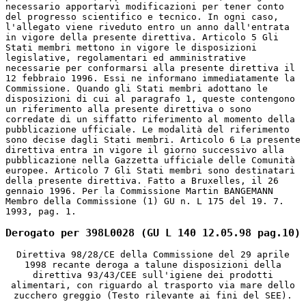
necessario apportarvi modificazioni per tener conto
del progresso scientifico e tecnico. In ogni caso,
l'allegato viene riveduto entro un anno dall'entrata
in vigore della presente direttiva. Articolo 5 Gli
Stati membri mettono in vigore le disposizioni
legislative, regolamentari ed amministrative
necessarie per conformarsi alla presente direttiva il
12 febbraio 1996. Essi ne informano immediatamente la
Commissione. Quando gli Stati membri adottano le
disposizioni di cui al paragrafo 1, queste contengono
un riferimento alla presente direttiva o sono
corredate di un siffatto riferimento al momento della
pubblicazione ufficiale. Le modalità del riferimento
sono decise dagli Stati membri. Articolo 6 La presente
direttiva entra in vigore il giorno successivo alla
pubblicazione nella Gazzetta ufficiale delle Comunità
europee. Articolo 7 Gli Stati membri sono destinatari
della presente direttiva. Fatto a Bruxelles, il 26
gennaio 1996. Per la Commissione Martin BANGEMANN
Membro della Commissione (1) GU n. L 175 del 19. 7.
1993, pag. 1.
Derogato per 398L0028 (GU L 140 12.05.98 pag.10)
Direttiva 98/28/CE della Commissione del 29 aprile
1998 recante deroga a talune disposizioni della
direttiva 93/43/CEE sull'igiene dei prodotti
alimentari, con riguardo al trasporto via mare dello
zucchero greggio (Testo rilevante ai fini del SEE).