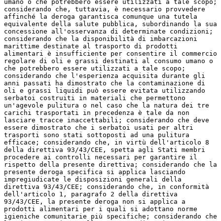
umano o che potrebbero essere utilizzati a tale scopo;
considerando che, tuttavia, è necessario provvedere
affinché la deroga garantisca comunque una tutela
equivalente della salute pubblica, subordinando la sua
concessione all'osservanza di determinate condizioni;
considerando che la disponibilità di imbarcazioni
marittime destinate al trasporto di prodotti
alimentari è insufficiente per consentire il commercio
regolare di oli e grassi destinati al consumo umano o
che potrebbero essere utilizzati a tale scopo;
considerando che l'esperienza acquisita durante gli
anni passati ha dimostrato che la contaminazione di
oli e grassi liquidi può essere evitata utilizzando
serbatoi costruiti in materiali che permettono
un'agevole pulitura o nel caso che la natura dei tre
carichi trasportati in precedenza è tale da non
lasciare tracce inaccettabili; considerando che deve
essere dimostrato che i serbatoi usati per altri
trasporti sono stati sottoposti ad una pulitura
efficace; considerando che, in virtù dell'articolo 8
della direttiva 93/43/CEE, spetta agli Stati membri
procedere ai controlli necessari per garantire il
rispetto della presente direttiva; considerando che la
presente deroga specifica si applica lasciando
impregiudicate le disposizioni generali della
direttiva 93/43/CEE; considerando che, in conformità
dell'articolo 1, paragrafo 2 della direttiva
93/43/CEE, la presente deroga non si applica a
prodotti alimentari per i quali si adottano norme
igieniche comunitarie più specifiche; considerando che