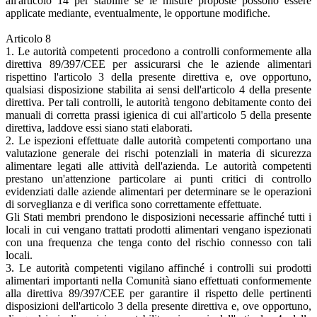
all'articolo 14 per stabilire se le misure proposte possono essere
applicate mediante, eventualmente, le opportune modifiche.
Articolo 8
1. Le autorità competenti procedono a controlli conformemente alla
direttiva 89/397/CEE per assicurarsi che le aziende alimentari
rispettino l'articolo 3 della presente direttiva e, ove opportuno,
qualsiasi disposizione stabilita ai sensi dell'articolo 4 della presente
direttiva. Per tali controlli, le autorità tengono debitamente conto dei
manuali di corretta prassi igienica di cui all'articolo 5 della presente
direttiva, laddove essi siano stati elaborati.
2. Le ispezioni effettuate dalle autorità competenti comportano una
valutazione generale dei rischi potenziali in materia di sicurezza
alimentare legati alle attività dell'azienda. Le autorità competenti
prestano un'attenzione particolare ai punti critici di controllo
evidenziati dalle aziende alimentari per determinare se le operazioni
di sorveglianza e di verifica sono correttamente effettuate.
Gli Stati membri prendono le disposizioni necessarie affinché tutti i
locali in cui vengano trattati prodotti alimentari vengano ispezionati
con una frequenza che tenga conto del rischio connesso con tali
locali.
3. Le autorità competenti vigilano affinché i controlli sui prodotti
alimentari importanti nella Comunità siano effettuati conformemente
alla direttiva 89/397/CEE per garantire il rispetto delle pertinenti
disposizioni dell'articolo 3 della presente direttiva e, ove opportuno,