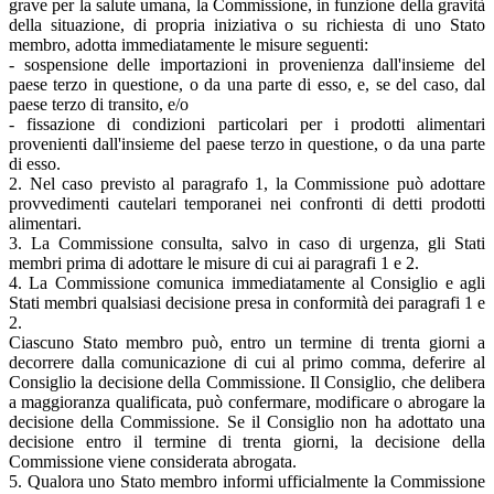
grave per la salute umana, la Commissione, in funzione della gravità
della situazione, di propria iniziativa o su richiesta di uno Stato
membro, adotta immediatamente le misure seguenti:
- sospensione delle importazioni in provenienza dall'insieme del
paese terzo in questione, o da una parte di esso, e, se del caso, dal
paese terzo di transito, e/o
- fissazione di condizioni particolari per i prodotti alimentari
provenienti dall'insieme del paese terzo in questione, o da una parte
di esso.
2. Nel caso previsto al paragrafo 1, la Commissione può adottare
provvedimenti cautelari temporanei nei confronti di detti prodotti
alimentari.
3. La Commissione consulta, salvo in caso di urgenza, gli Stati
membri prima di adottare le misure di cui ai paragrafi 1 e 2.
4. La Commissione comunica immediatamente al Consiglio e agli
Stati membri qualsiasi decisione presa in conformità dei paragrafi 1 e
2.
Ciascuno Stato membro può, entro un termine di trenta giorni a
decorrere dalla comunicazione di cui al primo comma, deferire al
Consiglio la decisione della Commissione. Il Consiglio, che delibera
a maggioranza qualificata, può confermare, modificare o abrogare la
decisione della Commissione. Se il Consiglio non ha adottato una
decisione entro il termine di trenta giorni, la decisione della
Commissione viene considerata abrogata.
5. Qualora uno Stato membro informi ufficialmente la Commissione