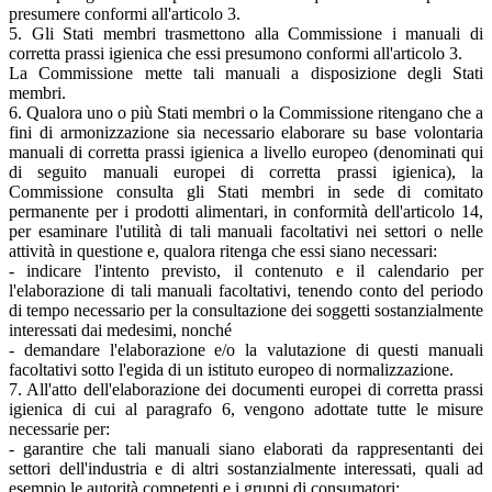
presumere conformi all'articolo 3.
5. Gli Stati membri trasmettono alla Commissione i manuali di
corretta prassi igienica che essi presumono conformi all'articolo 3.
La Commissione mette tali manuali a disposizione degli Stati
membri.
6. Qualora uno o più Stati membri o la Commissione ritengano che a
fini di armonizzazione sia necessario elaborare su base volontaria
manuali di corretta prassi igienica a livello europeo (denominati qui
di seguito manuali europei di corretta prassi igienica), la
Commissione consulta gli Stati membri in sede di comitato
permanente per i prodotti alimentari, in conformità dell'articolo 14,
per esaminare l'utilità di tali manuali facoltativi nei settori o nelle
attività in questione e, qualora ritenga che essi siano necessari:
- indicare l'intento previsto, il contenuto e il calendario per
l'elaborazione di tali manuali facoltativi, tenendo conto del periodo
di tempo necessario per la consultazione dei soggetti sostanzialmente
interessati dai medesimi, nonché
- demandare l'elaborazione e/o la valutazione di questi manuali
facoltativi sotto l'egida di un istituto europeo di normalizzazione.
7. All'atto dell'elaborazione dei documenti europei di corretta prassi
igienica di cui al paragrafo 6, vengono adottate tutte le misure
necessarie per:
- garantire che tali manuali siano elaborati da rappresentanti dei
settori dell'industria e di altri sostanzialmente interessati, quali ad
esempio le autorità competenti e i gruppi di consumatori;