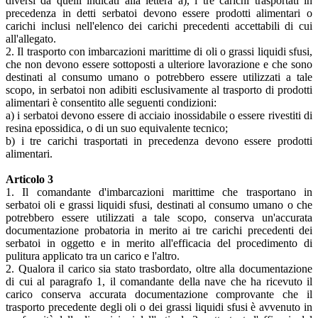
diversi da quelli indicati alla lettera a), i tre carichi trasportati in
precedenza in detti serbatoi devono essere prodotti alimentari o
carichi inclusi nell'elenco dei carichi precedenti accettabili di cui
all'allegato.
2. Il trasporto con imbarcazioni marittime di oli o grassi liquidi sfusi,
che non devono essere sottoposti a ulteriore lavorazione e che sono
destinati al consumo umano o potrebbero essere utilizzati a tale
scopo, in serbatoi non adibiti esclusivamente al trasporto di prodotti
alimentari è consentito alle seguenti condizioni:
a) i serbatoi devono essere di acciaio inossidabile o essere rivestiti di
resina epossidica, o di un suo equivalente tecnico;
b) i tre carichi trasportati in precedenza devono essere prodotti
alimentari.
Articolo 3
1. Il comandante d'imbarcazioni marittime che trasportano in
serbatoi oli e grassi liquidi sfusi, destinati al consumo umano o che
potrebbero essere utilizzati a tale scopo, conserva un'accurata
documentazione probatoria in merito ai tre carichi precedenti dei
serbatoi in oggetto e in merito all'efficacia del procedimento di
pulitura applicato tra un carico e l'altro.
2. Qualora il carico sia stato trasbordato, oltre alla documentazione
di cui al paragrafo 1, il comandante della nave che ha ricevuto il
carico conserva accurata documentazione comprovante che il
trasporto precedente degli oli o dei grassi liquidi sfusi è avvenuto in