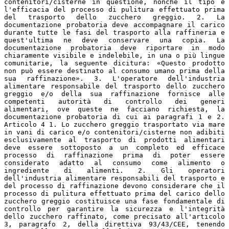
contenitori/cisterne in questione, nonché il tipo e
l'efficacia del processo di pulitura effettuato prima
del trasporto dello zucchero greggio. 2. La
documentazione probatoria deve accompagnare il carico
durante tutte le fasi del trasporto alla raffineria e
quest'ultima ne deve conservare una copia. La
documentazione probatoria deve riportare in modo
chiaramente visibile e indelebile, in una o più lingue
comunitarie, la seguente dicitura: «Questo prodotto
non può essere destinato al consumo umano prima della
sua raffinazione». 3. L'operatore dell'industria
alimentare responsabile del trasporto dello zucchero
greggio e/o della sua raffinazione fornisce alle
competenti autorità di controllo dei generi
alimentari, ove queste ne facciano richiesta, la
documentazione probatoria di cui ai paragrafi 1 e 2.
Articolo 4 1. Lo zucchero greggio trasportato via mare
in vani di carico e/o contenitori/cisterne non adibiti
esclusivamente al trasporto di prodotti alimentari
deve essere sottoposto a un completo ed efficace
processo di raffinazione prima di poter essere
considerato adatto al consumo come alimento o
ingrediente di alimenti. 2. Gli operatori
dell'industria alimentare responsabili del trasporto e
del processo di raffinazione devono considerare che il
processo di pulitura effettuato prima del carico dello
zucchero greggio costituisce una fase fondamentale di
controllo per garantire la sicurezza e l'integrità
dello zucchero raffinato, come precisato all'articolo
3, paragrafo 2, della direttiva 93/43/CEE, tenendo