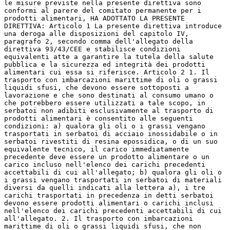
le misure previste nella presente direttiva sono
conformi al parere del comitato permanente per i
prodotti alimentari, HA ADOTTATO LA PRESENTE
DIRETTIVA: Articolo 1 La presente direttiva introduce
una deroga alle disposizioni del capitolo IV,
paragrafo 2, secondo comma dell'allegato della
direttiva 93/43/CEE e stabilisce condizioni
equivalenti atte a garantire la tutela della salute
pubblica e la sicurezza ed integrità dei prodotti
alimentari cui essa si riferisce. Articolo 2 1. Il
trasporto con imbarcazioni marittime di oli o grassi
liquidi sfusi, che devono essere sottoposti a
lavorazione e che sono destinati al consumo umano o
che potrebbero essere utilizzati a tale scopo, in
serbatoi non adibiti esclusivamente al trasporto di
prodotti alimentari è consentito alle seguenti
condizioni: a) qualora gli oli o i grassi vengano
trasportati in serbatoi di acciaio inossidabile o in
serbatoi rivestiti di resina epossidica, o di un suo
equivalente tecnico, il carico immediatamente
precedente deve essere un prodotto alimentare o un
carico incluso nell'elenco dei carichi precedenti
accettabili di cui all'allegato; b) qualora gli oli o
i grassi vengano trasportati in serbatoi di materiali
diversi da quelli indicati alla lettera a), i tre
carichi trasportati in precedenza in detti serbatoi
devono essere prodotti alimentari o carichi inclusi
nell'elenco dei carichi precedenti accettabili di cui
all'allegato. 2. Il trasporto con imbarcazioni
marittime di oli o grassi liquidi sfusi, che non