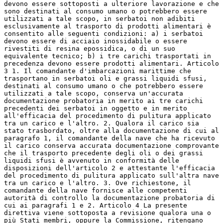
devono essere sottoposti a ulteriore lavorazione e che
sono destinati al consumo umano o potrebbero essere
utilizzati a tale scopo, in serbatoi non adibiti
esclusivamente al trasporto di prodotti alimentari è
consentito alle seguenti condizioni: a) i serbatoi
devono essere di acciaio inossidabile o essere
rivestiti di resina epossidica, o di un suo
equivalente tecnico; b) i tre carichi trasportati in
precedenza devono essere prodotti alimentari. Articolo
3 1. Il comandante d'imbarcazioni marittime che
trasportano in serbatoi oli e grassi liquidi sfusi,
destinati al consumo umano o che potrebbero essere
utilizzati a tale scopo, conserva un'accurata
documentazione probatoria in merito ai tre carichi
precedenti dei serbatoi in oggetto e in merito
all'efficacia del procedimento di pulitura applicato
tra un carico e l'altro. 2. Qualora il carico sia
stato trasbordato, oltre alla documentazione di cui al
paragrafo 1, il comandante della nave che ha ricevuto
il carico conserva accurata documentazione comprovante
che il trasporto precedente degli oli o dei grassi
liquidi sfusi è avvenuto in conformità delle
disposizioni dell'articolo 2 e attestante l'efficacia
del procedimento di pulitura applicato sull'altra nave
tra un carico e l'altro. 3. Ove richiestone, il
comandante della nave fornisce alle competenti
autorità di controllo la documentazione probatoria di
cui ai paragrafi 1 e 2. Articolo 4 La presente
direttiva viene sottoposta a revisione qualora una o
più Stati membri, oppure la Commissione, ritengano