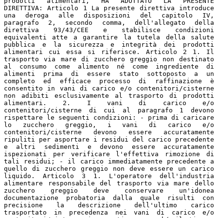
prodotti alimentari, HA ADOTTATO LA PRESENTE
DIRETTIVA: Articolo 1 La presente direttiva introduce
una deroga alle disposizioni del capitolo IV,
paragrafo 2, secondo comma, dell'allegato della
direttiva 93/43/CEE e stabilisce condizioni
equivalenti atte a garantire la tutela della salute
pubblica e la sicurezza e integrità dei prodotti
alimentari cui essa si riferisce. Articolo 2 1. Il
trasporto via mare di zucchero greggio non destinato
al consumo come alimento né come ingrediente di
alimenti prima di essere stato sottoposto a un
completo ed efficace processo di raffinazione è
consentito in vani di carico e/o contenitori/cisterne
non adibiti esclusivamente al trasporto di prodotti
alimentari. 2. I vani di carico e/o
contenitori/cisterne di cui al paragrafo 1 devono
rispettare le seguenti condizioni: - prima di caricare
lo zucchero greggio, i vani di carico e/o
contenitori/cisterne devono essere accuratamente
ripuliti per asportare i residui del carico precedente
e altri sedimenti e devono essere accuratamente
ispezionati per verificare l'effettiva rimozione di
tali residui; - il carico immediatamente precedente a
quello di zucchero greggio non deve essere un carico
liquido. Articolo 3 1. L'operatore dell'industria
alimentare responsabile del trasporto via mare dello
zucchero greggio deve conservare un'idonea
documentazione probatoria dalla quale risulti con
precisione la descrizione dell'ultimo carico
trasportato in precedenza nei vani di carico e/o