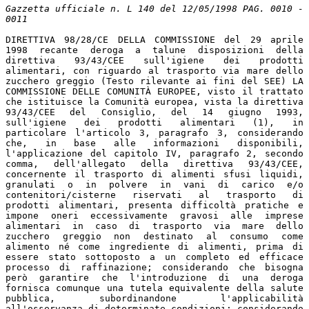
Gazzetta ufficiale n. L 140 del 12/05/1998 PAG. 0010 -
0011
DIRETTIVA 98/28/CE DELLA COMMISSIONE del 29 aprile
1998 recante deroga a talune disposizioni della
direttiva 93/43/CEE sull'igiene dei prodotti
alimentari, con riguardo al trasporto via mare dello
zucchero greggio (Testo rilevante ai fini del SEE) LA
COMMISSIONE DELLE COMUNITÀ EUROPEE, visto il trattato
che istituisce la Comunità europea, vista la direttiva
93/43/CEE del Consiglio, del 14 giugno 1993,
sull'igiene dei prodotti alimentari (1), in
particolare l'articolo 3, paragrafo 3, considerando
che, in base alle informazioni disponibili,
l'applicazione del capitolo IV, paragrafo 2, secondo
comma, dell'allegato della direttiva 93/43/CEE,
concernente il trasporto di alimenti sfusi liquidi,
granulati o in polvere in vani di carico e/o
contenitori/cisterne riservati al trasporto di
prodotti alimentari, presenta difficoltà pratiche e
impone oneri eccessivamente gravosi alle imprese
alimentari in caso di trasporto via mare dello
zucchero greggio non destinato al consumo come
alimento né come ingrediente di alimenti, prima di
essere stato sottoposto a un completo ed efficace
processo di raffinazione; considerando che bisogna
però garantire che l'introduzione di una deroga
fornisca comunque una tutela equivalente della salute
pubblica, subordinandone l'applicabilità
all'osservanza di determinate condizioni; considerando