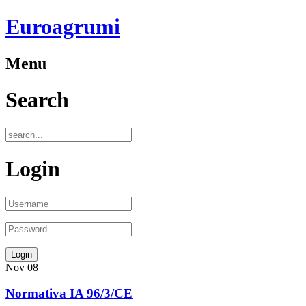
Euroagrumi
Menu
Search
Login
Nov
08
Normativa IA 96/3/CE