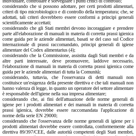
individuare, controllare e sorvegliare i punti critici di controllo;
considerando che si possono adottare, per certi prodotti alimentari,
criteri di tipo microbiologico e di controllo della temperatura; che, se
adottati, tali criteri dovrebbero essere conformi a principi generali
scientificamente accettati;
considerando che gli Stati membri devono incoraggiare e prendere
parte all'elaborazione di manuali in materia di corretta prassi igienica
come guida per le aziende alimentari, basati se del caso sul Codice
internazionale di prassi raccomandato, principi generali di igiene
alimentare del Codex alimentarius (4);
considerando che la Commissione, assistita dagli Stati membri e da
altre parti interessate, deve promuovere, laddove necessario,
l'elaborazione di manuali in materia di corretta prassi igienica come
guida per le aziende alimentari di tutta la Comunità;
considerando, tuttavia, che l'osservanza di detti manuali non
costituisce un'esigenza della presente direttiva e che tali manuali non
hanno valenza di legge, in quanto un operatore del settore alimentare
è responsabile dell'igiene nella sua impresa alimentare;
considerando che, ai fini dell'attuazione delle norme generali di
igiene per i prodotti alimentari e dei manuali in materia di corretta
prassi igienica, dovrebbe essere raccomandata l'applicazione di
norme della serie EN 29000;
considerando che l'osservanza delle norme generali di igiene per i
prodotti alimentari dovrebbe essere controllata, conformemente alla
direttiva 89/397/CEE, dalle autorità competenti degli Stati membri,