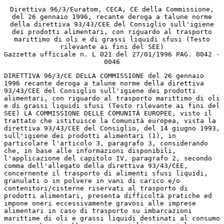
Direttiva 96/3/Euratom, CECA, CE della Commissione,
del 26 gennaio 1996, recante deroga a talune norme
della direttiva 93/43/CEE del Consiglio sull'igiene
dei prodotti alimentari, con riguardo al trasporto
marittimo di oli e di grassi liquidi sfusi (Testo
rilevante ai fini del SEE)
Gazzetta ufficiale n. L 021 del 27/01/1996 PAG. 0042 -
0046
DIRETTIVA 96/3/CE DELLA COMMISSIONE del 26 gennaio
1996 recante deroga a talune norme della direttiva
93/43/CEE del Consiglio sull'igiene dei prodotti
alimentari, con riguardo al trasporto marittimo di oli
e di grassi liquidi sfusi (Testo rilevante ai fini del
SEE) LA COMMISSIONE DELLE COMUNITÀ EUROPEE, visto il
trattato che istituisce la Comunità europea, vista la
direttiva 93/43/CEE del Consiglio, del 14 giugno 1993,
sull'igiene dei prodotti alimentari (1), in
particolare l'articolo 3, paragrafo 3, considerando
che, in base alle informazioni disponibili,
l'applicazione del capitolo IV, paragrafo 2, secondo
comma dell'allegato della direttiva 93/43/CEE,
concernente il trasporto di alimenti sfusi liquidi,
granulati o in polvere in vani di carico e/o
contenitori/cisterne riservati al trasporto di
prodotti alimentari, presenta difficoltà pratiche ed
impone oneri eccessivamente gravosi alle imprese
alimentari in caso di trasporto su imbarcazioni
marittime di oli e grassi liquidi destinati al consumo