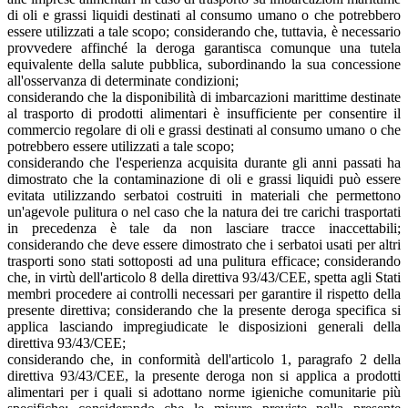
di oli e grassi liquidi destinati al consumo umano o che potrebbero
essere utilizzati a tale scopo; considerando che, tuttavia, è necessario
provvedere affinché la deroga garantisca comunque una tutela
equivalente della salute pubblica, subordinando la sua concessione
all'osservanza di determinate condizioni;
considerando che la disponibilità di imbarcazioni marittime destinate
al trasporto di prodotti alimentari è insufficiente per consentire il
commercio regolare di oli e grassi destinati al consumo umano o che
potrebbero essere utilizzati a tale scopo;
considerando che l'esperienza acquisita durante gli anni passati ha
dimostrato che la contaminazione di oli e grassi liquidi può essere
evitata utilizzando serbatoi costruiti in materiali che permettono
un'agevole pulitura o nel caso che la natura dei tre carichi trasportati
in precedenza è tale da non lasciare tracce inaccettabili;
considerando che deve essere dimostrato che i serbatoi usati per altri
trasporti sono stati sottoposti ad una pulitura efficace; considerando
che, in virtù dell'articolo 8 della direttiva 93/43/CEE, spetta agli Stati
membri procedere ai controlli necessari per garantire il rispetto della
presente direttiva; considerando che la presente deroga specifica si
applica lasciando impregiudicate le disposizioni generali della
direttiva 93/43/CEE;
considerando che, in conformità dell'articolo 1, paragrafo 2 della
direttiva 93/43/CEE, la presente deroga non si applica a prodotti
alimentari per i quali si adottano norme igieniche comunitarie più