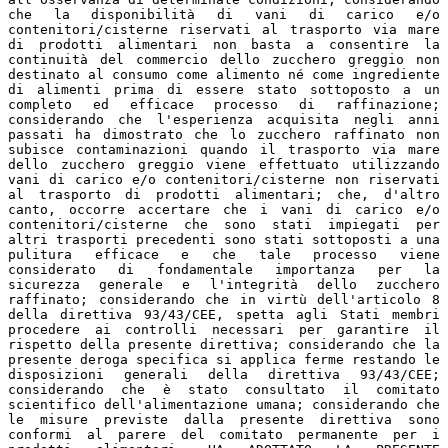
che la disponibilità di vani di carico e/o
contenitori/cisterne riservati al trasporto via mare
di prodotti alimentari non basta a consentire la
continuità del commercio dello zucchero greggio non
destinato al consumo come alimento né come ingrediente
di alimenti prima di essere stato sottoposto a un
completo ed efficace processo di raffinazione;
considerando che l'esperienza acquisita negli anni
passati ha dimostrato che lo zucchero raffinato non
subisce contaminazioni quando il trasporto via mare
dello zucchero greggio viene effettuato utilizzando
vani di carico e/o contenitori/cisterne non riservati
al trasporto di prodotti alimentari; che, d'altro
canto, occorre accertare che i vani di carico e/o
contenitori/cisterne che sono stati impiegati per
altri trasporti precedenti sono stati sottoposti a una
pulitura efficace e che tale processo viene
considerato di fondamentale importanza per la
sicurezza generale e l'integrità dello zucchero
raffinato; considerando che in virtù dell'articolo 8
della direttiva 93/43/CEE, spetta agli Stati membri
procedere ai controlli necessari per garantire il
rispetto della presente direttiva; considerando che la
presente deroga specifica si applica ferme restando le
disposizioni generali della direttiva 93/43/CEE;
considerando che è stato consultato il comitato
scientifico dell'alimentazione umana; considerando che
le misure previste dalla presente direttiva sono
conformi al parere del comitato permanente per i