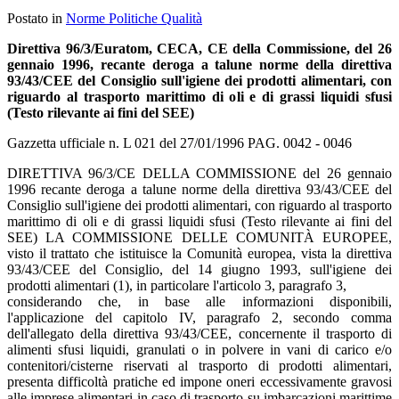
Postato in
Norme Politiche Qualità
Direttiva 96/3/Euratom, CECA, CE della Commissione, del 26
gennaio 1996, recante deroga a talune norme della direttiva
93/43/CEE del Consiglio sull'igiene dei prodotti alimentari, con
riguardo al trasporto marittimo di oli e di grassi liquidi sfusi
(Testo rilevante ai fini del SEE)
Gazzetta ufficiale n. L 021 del 27/01/1996 PAG. 0042 - 0046
DIRETTIVA 96/3/CE DELLA COMMISSIONE del 26 gennaio
1996 recante deroga a talune norme della direttiva 93/43/CEE del
Consiglio sull'igiene dei prodotti alimentari, con riguardo al trasporto
marittimo di oli e di grassi liquidi sfusi (Testo rilevante ai fini del
SEE) LA COMMISSIONE DELLE COMUNITÀ EUROPEE,
visto il trattato che istituisce la Comunità europea, vista la direttiva
93/43/CEE del Consiglio, del 14 giugno 1993, sull'igiene dei
prodotti alimentari (1), in particolare l'articolo 3, paragrafo 3,
considerando che, in base alle informazioni disponibili,
l'applicazione del capitolo IV, paragrafo 2, secondo comma
dell'allegato della direttiva 93/43/CEE, concernente il trasporto di
alimenti sfusi liquidi, granulati o in polvere in vani di carico e/o
contenitori/cisterne riservati al trasporto di prodotti alimentari,
presenta difficoltà pratiche ed impone oneri eccessivamente gravosi
alle imprese alimentari in caso di trasporto su imbarcazioni marittime