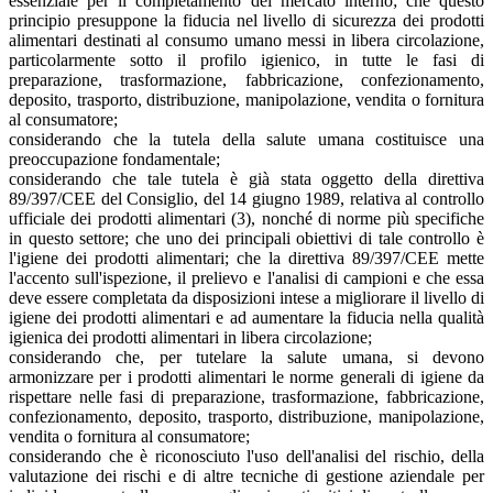
essenziale per il completamento del mercato interno; che questo
principio presuppone la fiducia nel livello di sicurezza dei prodotti
alimentari destinati al consumo umano messi in libera circolazione,
particolarmente sotto il profilo igienico, in tutte le fasi di
preparazione, trasformazione, fabbricazione, confezionamento,
deposito, trasporto, distribuzione, manipolazione, vendita o fornitura
al consumatore;
considerando che la tutela della salute umana costituisce una
preoccupazione fondamentale;
considerando che tale tutela è già stata oggetto della direttiva
89/397/CEE del Consiglio, del 14 giugno 1989, relativa al controllo
ufficiale dei prodotti alimentari (3), nonché di norme più specifiche
in questo settore; che uno dei principali obiettivi di tale controllo è
l'igiene dei prodotti alimentari; che la direttiva 89/397/CEE mette
l'accento sull'ispezione, il prelievo e l'analisi di campioni e che essa
deve essere completata da disposizioni intese a migliorare il livello di
igiene dei prodotti alimentari e ad aumentare la fiducia nella qualità
igienica dei prodotti alimentari in libera circolazione;
considerando che, per tutelare la salute umana, si devono
armonizzare per i prodotti alimentari le norme generali di igiene da
rispettare nelle fasi di preparazione, trasformazione, fabbricazione,
confezionamento, deposito, trasporto, distribuzione, manipolazione,
vendita o fornitura al consumatore;
considerando che è riconosciuto l'uso dell'analisi del rischio, della
valutazione dei rischi e di altre tecniche di gestione aziendale per