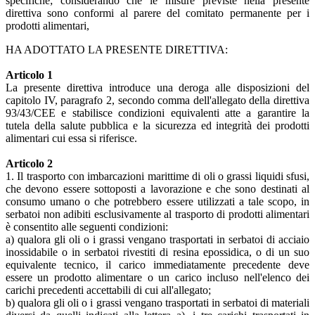
specifiche; considerando che le misure previste nella presente
direttiva sono conformi al parere del comitato permanente per i
prodotti alimentari,
HA ADOTTATO LA PRESENTE DIRETTIVA:
Articolo 1
La presente direttiva introduce una deroga alle disposizioni del
capitolo IV, paragrafo 2, secondo comma dell'allegato della direttiva
93/43/CEE e stabilisce condizioni equivalenti atte a garantire la
tutela della salute pubblica e la sicurezza ed integrità dei prodotti
alimentari cui essa si riferisce.
Articolo 2
1. Il trasporto con imbarcazioni marittime di oli o grassi liquidi sfusi,
che devono essere sottoposti a lavorazione e che sono destinati al
consumo umano o che potrebbero essere utilizzati a tale scopo, in
serbatoi non adibiti esclusivamente al trasporto di prodotti alimentari
è consentito alle seguenti condizioni:
a) qualora gli oli o i grassi vengano trasportati in serbatoi di acciaio
inossidabile o in serbatoi rivestiti di resina epossidica, o di un suo
equivalente tecnico, il carico immediatamente precedente deve
essere un prodotto alimentare o un carico incluso nell'elenco dei
carichi precedenti accettabili di cui all'allegato;
b) qualora gli oli o i grassi vengano trasportati in serbatoi di materiali