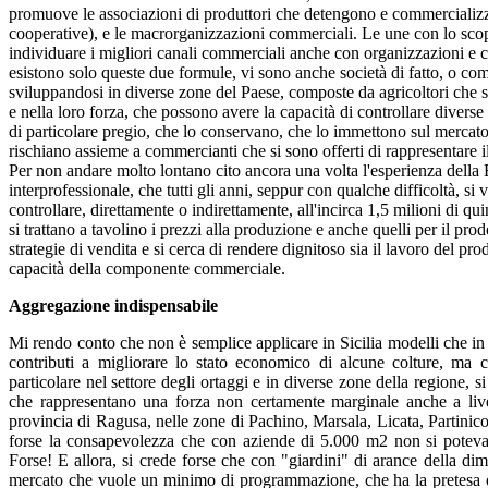
promuove le associazioni di produttori che detengono e commercializza
cooperative), e le macrorganizzazioni commerciali. Le une con lo scopo 
individuare i migliori canali commerciali anche con organizzazioni e c
esistono solo queste due formule, vi sono anche società di fatto, o co
sviluppandosi in diverse zone del Paese, composte da agricoltori che 
e nella loro forza, che possono avere la capacità di controllare diverse 
di particolare pregio, che lo conservano, che lo immettono sul mercato
rischiano assieme a commercianti che si sono offerti di rappresentare il
Per non andare molto lontano cito ancora una volta l'esperienza della
interprofessionale, che tutti gli anni, seppur con qualche difficoltà, s
controllare, direttamente o indirettamente, all'incirca 1,5 milioni di qui
si trattano a tavolino i prezzi alla produzione e anche quelli per il pro
strategie di vendita e si cerca di rendere dignitoso sia il lavoro del pro
capacità della componente commerciale.
Aggregazione indispensabile
Mi rendo conto che non è semplice applicare in Sicilia modelli che in
contributi a migliorare lo stato economico di alcune colture, ma co
particolare nel settore degli ortaggi e in diverse zone della regione, s
che rappresentano una forza non certamente marginale anche a livel
provincia di Ragusa, nelle zone di Pachino, Marsala, Licata, Partinico,
forse la consapevolezza che con aziende di 5.000 m2 non si poteva 
Forse! E allora, si crede forse che con "giardini" di arance della d
mercato che vuole un minimo di programmazione, che ha la pretesa di 