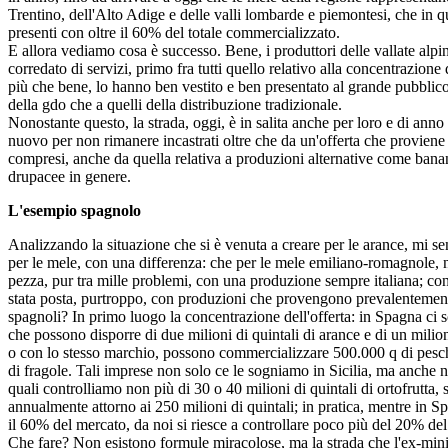
Trentino, dell'Alto Adige e delle valli lombarde e piemontesi, che in 
presenti con oltre il 60% del totale commercializzato.
E allora vediamo cosa è successo. Bene, i produttori delle vallate alpi
corredato di servizi, primo fra tutti quello relativo alla concentrazione
più che bene, lo hanno ben vestito e ben presentato al grande pubblico d
della gdo che a quelli della distribuzione tradizionale.
Nonostante questo, la strada, oggi, è in salita anche per loro e di ann
nuovo per non rimanere incastrati oltre che da un'offerta che proviene d
compresi, anche da quella relativa a produzioni alternative come bana
drupacee in genere.
L'esempio spagnolo
Analizzando la situazione che si è venuta a creare per le arance, mi sem
per le mele, con una differenza: che per le mele emiliano-romagnole, ne
pezza, pur tra mille problemi, con una produzione sempre italiana; con 
stata posta, purtroppo, con produzioni che provengono prevalentement
spagnoli? In primo luogo la concentrazione dell'offerta: in Spagna ci 
che possono disporre di due milioni di quintali di arance e di un milione
o con lo stesso marchio, possono commercializzare 500.000 q di pesch
di fragole. Tali imprese non solo ce le sogniamo in Sicilia, ma anche ne
quali controlliamo non più di 30 o 40 milioni di quintali di ortofrutta
annualmente attorno ai 250 milioni di quintali; in pratica, mentre in S
il 60% del mercato, da noi si riesce a controllare poco più del 20% del 
Che fare? Non esistono formule miracolose, ma la strada che l'ex-mini