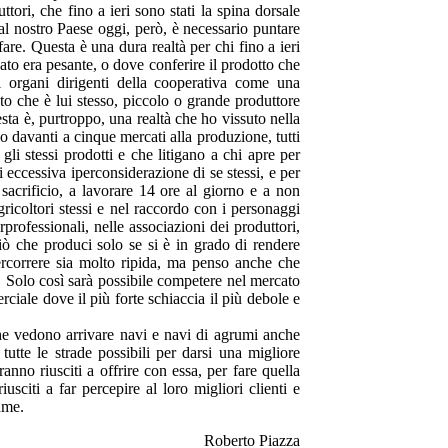
ttori, che fino a ieri sono stati la spina dorsale
al nostro Paese oggi, però, è necessario puntare
 fare. Questa è una dura realtà per chi fino a ieri
to era pesante, o dove conferire il prodotto che
i organi dirigenti della cooperativa come una
o che è lui stesso, piccolo o grande produttore
sta è, purtroppo, una realtà che ho vissuto nella
davanti a cinque mercati alla produzione, tutti
li stessi prodotti e che litigano a chi apre per
 eccessiva iperconsiderazione di se stessi, e per
 sacrificio, a lavorare 14 ore al giorno e a non
agricoltori stessi e nel raccordo con i personaggi
rprofessionali, nelle associazioni dei produttori,
ciò che produci solo se si è in grado di rendere
 percorrere sia molto ripida, ma penso anche che
e. Solo così sarà possibile competere nel mercato
rciale dove il più forte schiaccia il più debole e
he vedono arrivare navi e navi di agrumi anche
tutte le strade possibili per darsi una migliore
ranno riusciti a offrire con essa, per fare quella
sciti a far percepire al loro migliori clienti e
ame.
Roberto Piazza