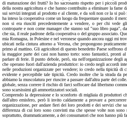
di maturazione dei frutti? Io ho sacrosanto rispetto per i piccoli produ
della nostra agricoltura e che hanno contribuito a eliminare la fame d
sui servizi integrati al prodotto e al cliente, e da soli non ce la si può
ha inteso la cooperativa come un luogo da frequentare quando il merca
non si era riusciti precedentemente a vendere, o per chi vede gl
controparte e non come manager che stanno sul "suo libro paga", dat
che sia, il reale padrone della cooperativa o del gruppo associato. Que
mia Romagna, in Polesine e nel veronese quando ancora oggi mi trovo 
ubicati nella cintura attorno a Verona, che propongono praticamente g
primo al mattino. Gli agricoltori di questo benedetto Paese soffrono di
la maggior parte dei casi non hanno torto: sono fantastici, pronti al
parlare di ferie. Il punto debole, però, sta nell'organizzazione degli 
che operano fuori dall'azienda produttrice: io credo negli accordi inte
nelle produzioni organizzate per vendere; io credo nella tipicità di 
evidente e percepibile tale tipicità. Credo inoltre che la strada da
abbiamo la muscolatura per riuscire a passare dall'altra parte del coll
globale, senza correre il rischio di farci soffocare dal liberismo comme
sono scarsissimi gli ammortizzatori sociali.
Comprendo la depressione e lo sconforto di migliaia di produttori c
dall'altro emisfero, però li invito caldamente a provare a percorrere 
organizzazione, per andare fieri dei loro prodotti e dei servizi che sa
differenza di cui loro sono convinti ma che spesse volte non sono riu
soprattutto, drammaticamente, a dei consumatori che non hanno più f