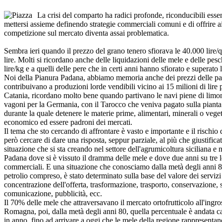
La crisi del comparto ha radici profonde, riconducibili essen
mettersi assieme definendo strategie commerciali comuni e di offrire ai l
competizione sul mercato diventa assai problematica.
Sembra ieri quando il prezzo del grano tenero sfiorava le 40.000 lire/q
lire. Molti si ricordano anche delle liquidazioni delle mele e delle pes
lire/kg e a quelli delle pere che in certi anni hanno sfiorato e superato l
Noi della Pianura Padana, abbiamo memoria anche dei prezzi delle pat
contribuivano a produzioni lorde vendibili vicino ai 15 milioni di lire p
Catania, ricordano molto bene quando partivano le navi piene di limoni
vagoni per la Germania, con il Tarocco che veniva pagato sulla pianta 
durante la quale detenere le materie prime, alimentari, minerali o veget
economico ed essere padroni dei mercati.
Il tema che sto cercando di affrontare è vasto e importante e il rischio 
però cercare di dare una risposta, seppur parziale, al più che giustifica
situazione che si sta creando nel settore dell'agrumicoltura siciliana e
Padana dove si è vissuto il dramma delle mele e dove due anni su tre l
commerciali. E una situazione che conosciamo dalla metà degli anni 80,
petrolio compreso, è stato determinato sulla base del valore dei serviz
concentrazione dell'offerta, trasformazione, trasporto, conservazione, se
comunicazione, pubblicità, ecc.
Il 70% delle mele che attraversavano il mercato ortofrutticolo all'ing
Romagna, poi, dalla metà degli anni 80, quella percentuale è andata 
in anno, fino ad arrivare a oggi che le mele della regione rappresenta