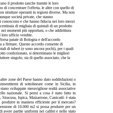
no il prodotto (anche tramite le loro
di concentrare l'offerta, le altre con quello di
on strutture operanti in regioni diverse. Ma non
munque società private, che stanno
si conoscono e che hanno fiducia nei loro mezzi
centinaia di migliaia di quintali di un prodotto
 nei momenti più opportuni, o che addirittura
 loro ufficio vendite.
 Borsa patate di Bologna e dell'accordo
i va a firmare. Questo accordo consente di
ntali di tuberi (e sono ancora pochi), per i quali
dotto confezionato, si determinano le migliori
duttore singolo, sia di quello associato, che la
 altre zone del Paese hanno dato soddisfazioni o
nsentitemi di sottolineare come in Sicilia, in
i siano sviluppate meravigliose realtà associative
lo nazionale. Si pensi a cosa è stato fatto in
 Siracusa, Ispica, Maizarrone, Canicattì: è stata
produrre in maniera efficiente per il mercato?
imensione di 10.000 m2 si possa produrre per un
avere partite uniformi nei calibri e nello stato