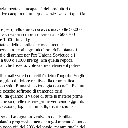
zialmente all'incapacità dei produttori di
oro acquirenti tutti quei servizi senza i quali la
 e per quello duro ci si avvicinava alle 50.000
che su valori sempre superiori alle 600-700
e 1.000 lire al kg.
ate e delle cipolle che mediamente
er ettaro; e gli agrumicoltori, della piana di
 e di arance per l'ex Unione Sovietica e i
a 800 o 1.000 lire/kg. Era quella l'epoca,
ali che fossero, voleva dire detenere il potere
di banalizzare i concetti è dietro l'angolo. Voglio
to grido di dolore relativo alla drammatica
 non solo. E una situazione già nota nella Pianura
e pesche soffrono di tremende crisi
 da quando il valore di tutte le materie prime,
i che su quelle materie prime venivano aggiunti:
lezione, logistica, imballi, distribuzione,
rosso di Bologna provenivano dall'Emilia-
calando progressivamente e regolarmente di anno
no poco più del 20% del totale, mentre quelle del