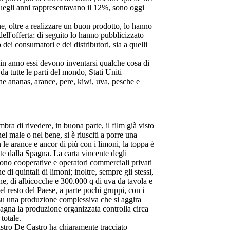
quegli anni rappresentavano il 12%, sono oggi
ne, oltre a realizzare un buon prodotto, lo hanno
 dell'offerta; di seguito lo hanno pubblicizzato
ei consumatori e dei distributori, sia a quelli
o in anno essi devono inventarsi qualche cosa di
a tutte le parti del mondo, Stati Uniti
ne ananas, arance, pere, kiwi, uva, pesche e
bra di rivedere, in buona parte, il film già visto
l male o nel bene, si è riusciti a porre una
le arance e ancor di più con i limoni, la toppa è
e dalla Spagna. La carta vincente degli
sono cooperative e operatori commerciali privati
 di quintali di limoni; inoltre, sempre gli stessi,
e, di albicocche e 300.000 q di uva da tavola e
l resto del Paese, a parte pochi gruppi, con i
, su una produzione complessiva che si aggira
pagna la produzione organizzata controlla circa
totale.
stro De Castro ha chiaramente tracciato