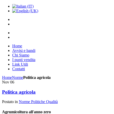
Home
Avvisi e bandi
Chi Siamo
I punti vendita
Link Utili
Contatti
Home
Norme
Politica agricola
Nov
06
Politica agricola
Postato in
Norme Politiche Qualità
Agrumicoltura all'anno zero