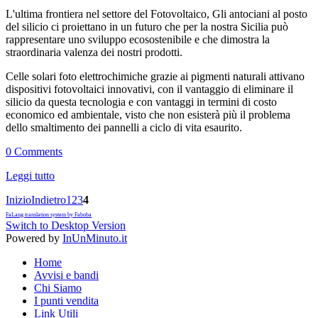
L'ultima frontiera nel settore del Fotovoltaico, Gli antociani al posto
del silicio ci proiettano in un futuro che per la nostra Sicilia può
rappresentare uno sviluppo ecosostenibile e che dimostra la
straordinaria valenza dei nostri prodotti.
Celle solari foto elettrochimiche grazie ai pigmenti naturali attivano
dispositivi fotovoltaici innovativi, con il vantaggio di eliminare il
silicio da questa tecnologia e con vantaggi in termini di costo
economico ed ambientale, visto che non esisterà più il problema
dello smaltimento dei pannelli a ciclo di vita esaurito.
0 Comments
Leggi tutto
Inizio
Indietro
1
2
3
4
FaLang translation system by Faboba
Switch to Desktop Version
Powered by
InUnMinuto.it
Home
Avvisi e bandi
Chi Siamo
I punti vendita
Link Utili