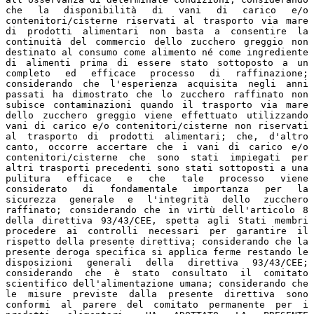
che la disponibilità di vani di carico e/o
contenitori/cisterne riservati al trasporto via mare
di prodotti alimentari non basta a consentire la
continuità del commercio dello zucchero greggio non
destinato al consumo come alimento né come ingrediente
di alimenti prima di essere stato sottoposto a un
completo ed efficace processo di raffinazione;
considerando che l'esperienza acquisita negli anni
passati ha dimostrato che lo zucchero raffinato non
subisce contaminazioni quando il trasporto via mare
dello zucchero greggio viene effettuato utilizzando
vani di carico e/o contenitori/cisterne non riservati
al trasporto di prodotti alimentari; che, d'altro
canto, occorre accertare che i vani di carico e/o
contenitori/cisterne che sono stati impiegati per
altri trasporti precedenti sono stati sottoposti a una
pulitura efficace e che tale processo viene
considerato di fondamentale importanza per la
sicurezza generale e l'integrità dello zucchero
raffinato; considerando che in virtù dell'articolo 8
della direttiva 93/43/CEE, spetta agli Stati membri
procedere ai controlli necessari per garantire il
rispetto della presente direttiva; considerando che la
presente deroga specifica si applica ferme restando le
disposizioni generali della direttiva 93/43/CEE;
considerando che è stato consultato il comitato
scientifico dell'alimentazione umana; considerando che
le misure previste dalla presente direttiva sono
conformi al parere del comitato permanente per i