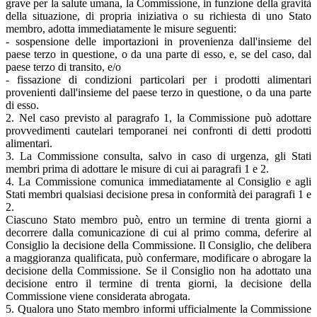
grave per la salute umana, la Commissione, in funzione della gravità
della situazione, di propria iniziativa o su richiesta di uno Stato
membro, adotta immediatamente le misure seguenti:
- sospensione delle importazioni in provenienza dall'insieme del
paese terzo in questione, o da una parte di esso, e, se del caso, dal
paese terzo di transito, e/o
- fissazione di condizioni particolari per i prodotti alimentari
provenienti dall'insieme del paese terzo in questione, o da una parte
di esso.
2. Nel caso previsto al paragrafo 1, la Commissione può adottare
provvedimenti cautelari temporanei nei confronti di detti prodotti
alimentari.
3. La Commissione consulta, salvo in caso di urgenza, gli Stati
membri prima di adottare le misure di cui ai paragrafi 1 e 2.
4. La Commissione comunica immediatamente al Consiglio e agli
Stati membri qualsiasi decisione presa in conformità dei paragrafi 1 e
2.
Ciascuno Stato membro può, entro un termine di trenta giorni a
decorrere dalla comunicazione di cui al primo comma, deferire al
Consiglio la decisione della Commissione. Il Consiglio, che delibera
a maggioranza qualificata, può confermare, modificare o abrogare la
decisione della Commissione. Se il Consiglio non ha adottato una
decisione entro il termine di trenta giorni, la decisione della
Commissione viene considerata abrogata.
5. Qualora uno Stato membro informi ufficialmente la Commissione