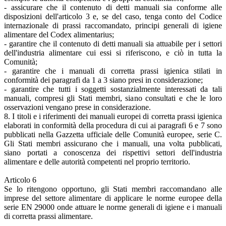
- assicurare che il contenuto di detti manuali sia conforme alle
disposizioni dell'articolo 3 e, se del caso, tenga conto del Codice
internazionale di prassi raccomandato, principi generali di igiene
alimentare del Codex alimentarius;
- garantire che il contenuto di detti manuali sia attuabile per i settori
dell'industria alimentare cui essi si riferiscono, e ciò in tutta la
Comunità;
- garantire che i manuali di corretta prassi igienica stilati in
conformità dei paragrafi da 1 a 3 siano presi in considerazione;
- garantire che tutti i soggetti sostanzialmente interessati da tali
manuali, compresi gli Stati membri, siano consultati e che le loro
osservazioni vengano prese in considerazione.
8. I titoli e i riferimenti dei manuali europei di corretta prassi igienica
elaborati in conformità della procedura di cui ai paragrafi 6 e 7 sono
pubblicati nella Gazzetta ufficiale delle Comunità europee, serie C.
Gli Stati membri assicurano che i manuali, una volta pubblicati,
siano portati a conoscenza dei rispettivi settori dell'industria
alimentare e delle autorità competenti nel proprio territorio.
Articolo 6
Se lo ritengono opportuno, gli Stati membri raccomandano alle
imprese del settore alimentare di applicare le norme europee della
serie EN 29000 onde attuare le norme generali di igiene e i manuali
di corretta prassi alimentare.