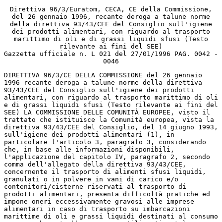
Direttiva 96/3/Euratom, CECA, CE della Commissione,
del 26 gennaio 1996, recante deroga a talune norme
della direttiva 93/43/CEE del Consiglio sull'igiene
dei prodotti alimentari, con riguardo al trasporto
marittimo di oli e di grassi liquidi sfusi (Testo
rilevante ai fini del SEE)
Gazzetta ufficiale n. L 021 del 27/01/1996 PAG. 0042 -
0046
DIRETTIVA 96/3/CE DELLA COMMISSIONE del 26 gennaio
1996 recante deroga a talune norme della direttiva
93/43/CEE del Consiglio sull'igiene dei prodotti
alimentari, con riguardo al trasporto marittimo di oli
e di grassi liquidi sfusi (Testo rilevante ai fini del
SEE) LA COMMISSIONE DELLE COMUNITÀ EUROPEE, visto il
trattato che istituisce la Comunità europea, vista la
direttiva 93/43/CEE del Consiglio, del 14 giugno 1993,
sull'igiene dei prodotti alimentari (1), in
particolare l'articolo 3, paragrafo 3, considerando
che, in base alle informazioni disponibili,
l'applicazione del capitolo IV, paragrafo 2, secondo
comma dell'allegato della direttiva 93/43/CEE,
concernente il trasporto di alimenti sfusi liquidi,
granulati o in polvere in vani di carico e/o
contenitori/cisterne riservati al trasporto di
prodotti alimentari, presenta difficoltà pratiche ed
impone oneri eccessivamente gravosi alle imprese
alimentari in caso di trasporto su imbarcazioni
marittime di oli e grassi liquidi destinati al consumo