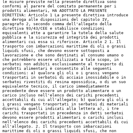
le misure previste nella presente direttiva sono
conformi al parere del comitato permanente per i
prodotti alimentari, HA ADOTTATO LA PRESENTE
DIRETTIVA: Articolo 1 La presente direttiva introduce
una deroga alle disposizioni del capitolo IV,
paragrafo 2, secondo comma dell'allegato della
direttiva 93/43/CEE e stabilisce condizioni
equivalenti atte a garantire la tutela della salute
pubblica e la sicurezza ed integrità dei prodotti
alimentari cui essa si riferisce. Articolo 2 1. Il
trasporto con imbarcazioni marittime di oli o grassi
liquidi sfusi, che devono essere sottoposti a
lavorazione e che sono destinati al consumo umano o
che potrebbero essere utilizzati a tale scopo, in
serbatoi non adibiti esclusivamente al trasporto di
prodotti alimentari è consentito alle seguenti
condizioni: a) qualora gli oli o i grassi vengano
trasportati in serbatoi di acciaio inossidabile o in
serbatoi rivestiti di resina epossidica, o di un suo
equivalente tecnico, il carico immediatamente
precedente deve essere un prodotto alimentare o un
carico incluso nell'elenco dei carichi precedenti
accettabili di cui all'allegato; b) qualora gli oli o
i grassi vengano trasportati in serbatoi di materiali
diversi da quelli indicati alla lettera a), i tre
carichi trasportati in precedenza in detti serbatoi
devono essere prodotti alimentari o carichi inclusi
nell'elenco dei carichi precedenti accettabili di cui
all'allegato. 2. Il trasporto con imbarcazioni
marittime di oli o grassi liquidi sfusi, che non