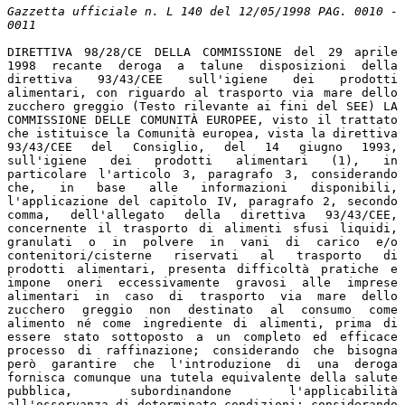
Gazzetta ufficiale n. L 140 del 12/05/1998 PAG. 0010 -
0011
DIRETTIVA 98/28/CE DELLA COMMISSIONE del 29 aprile
1998 recante deroga a talune disposizioni della
direttiva 93/43/CEE sull'igiene dei prodotti
alimentari, con riguardo al trasporto via mare dello
zucchero greggio (Testo rilevante ai fini del SEE) LA
COMMISSIONE DELLE COMUNITÀ EUROPEE, visto il trattato
che istituisce la Comunità europea, vista la direttiva
93/43/CEE del Consiglio, del 14 giugno 1993,
sull'igiene dei prodotti alimentari (1), in
particolare l'articolo 3, paragrafo 3, considerando
che, in base alle informazioni disponibili,
l'applicazione del capitolo IV, paragrafo 2, secondo
comma, dell'allegato della direttiva 93/43/CEE,
concernente il trasporto di alimenti sfusi liquidi,
granulati o in polvere in vani di carico e/o
contenitori/cisterne riservati al trasporto di
prodotti alimentari, presenta difficoltà pratiche e
impone oneri eccessivamente gravosi alle imprese
alimentari in caso di trasporto via mare dello
zucchero greggio non destinato al consumo come
alimento né come ingrediente di alimenti, prima di
essere stato sottoposto a un completo ed efficace
processo di raffinazione; considerando che bisogna
però garantire che l'introduzione di una deroga
fornisca comunque una tutela equivalente della salute
pubblica, subordinandone l'applicabilità
all'osservanza di determinate condizioni; considerando