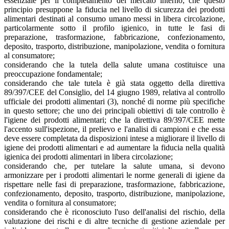
essenziale per il completamento del mercato interno; che questo
principio presuppone la fiducia nel livello di sicurezza dei prodotti
alimentari destinati al consumo umano messi in libera circolazione,
particolarmente sotto il profilo igienico, in tutte le fasi di
preparazione, trasformazione, fabbricazione, confezionamento,
deposito, trasporto, distribuzione, manipolazione, vendita o fornitura
al consumatore;
considerando che la tutela della salute umana costituisce una
preoccupazione fondamentale;
considerando che tale tutela è già stata oggetto della direttiva
89/397/CEE del Consiglio, del 14 giugno 1989, relativa al controllo
ufficiale dei prodotti alimentari (3), nonché di norme più specifiche
in questo settore; che uno dei principali obiettivi di tale controllo è
l'igiene dei prodotti alimentari; che la direttiva 89/397/CEE mette
l'accento sull'ispezione, il prelievo e l'analisi di campioni e che essa
deve essere completata da disposizioni intese a migliorare il livello di
igiene dei prodotti alimentari e ad aumentare la fiducia nella qualità
igienica dei prodotti alimentari in libera circolazione;
considerando che, per tutelare la salute umana, si devono
armonizzare per i prodotti alimentari le norme generali di igiene da
rispettare nelle fasi di preparazione, trasformazione, fabbricazione,
confezionamento, deposito, trasporto, distribuzione, manipolazione,
vendita o fornitura al consumatore;
considerando che è riconosciuto l'uso dell'analisi del rischio, della
valutazione dei rischi e di altre tecniche di gestione aziendale per