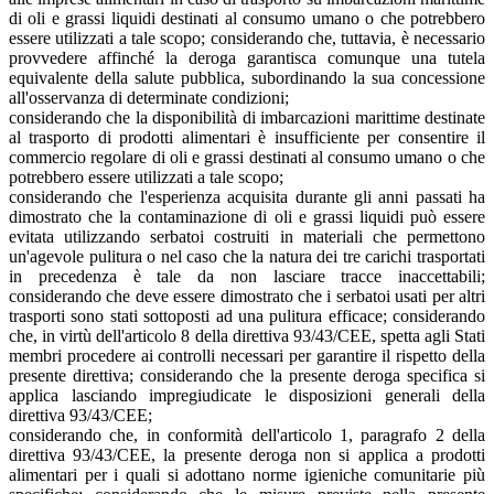
di oli e grassi liquidi destinati al consumo umano o che potrebbero
essere utilizzati a tale scopo; considerando che, tuttavia, è necessario
provvedere affinché la deroga garantisca comunque una tutela
equivalente della salute pubblica, subordinando la sua concessione
all'osservanza di determinate condizioni;
considerando che la disponibilità di imbarcazioni marittime destinate
al trasporto di prodotti alimentari è insufficiente per consentire il
commercio regolare di oli e grassi destinati al consumo umano o che
potrebbero essere utilizzati a tale scopo;
considerando che l'esperienza acquisita durante gli anni passati ha
dimostrato che la contaminazione di oli e grassi liquidi può essere
evitata utilizzando serbatoi costruiti in materiali che permettono
un'agevole pulitura o nel caso che la natura dei tre carichi trasportati
in precedenza è tale da non lasciare tracce inaccettabili;
considerando che deve essere dimostrato che i serbatoi usati per altri
trasporti sono stati sottoposti ad una pulitura efficace; considerando
che, in virtù dell'articolo 8 della direttiva 93/43/CEE, spetta agli Stati
membri procedere ai controlli necessari per garantire il rispetto della
presente direttiva; considerando che la presente deroga specifica si
applica lasciando impregiudicate le disposizioni generali della
direttiva 93/43/CEE;
considerando che, in conformità dell'articolo 1, paragrafo 2 della
direttiva 93/43/CEE, la presente deroga non si applica a prodotti
alimentari per i quali si adottano norme igieniche comunitarie più