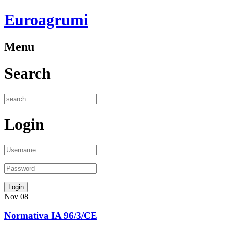
Euroagrumi
Menu
Search
Login
Nov
08
Normativa IA 96/3/CE