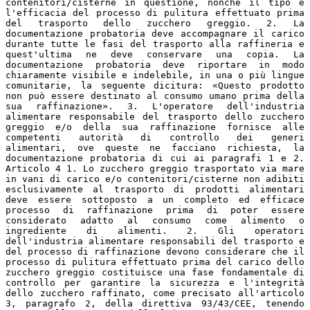
contenitori/cisterne in questione, nonché il tipo e
l'efficacia del processo di pulitura effettuato prima
del trasporto dello zucchero greggio. 2. La
documentazione probatoria deve accompagnare il carico
durante tutte le fasi del trasporto alla raffineria e
quest'ultima ne deve conservare una copia. La
documentazione probatoria deve riportare in modo
chiaramente visibile e indelebile, in una o più lingue
comunitarie, la seguente dicitura: «Questo prodotto
non può essere destinato al consumo umano prima della
sua raffinazione». 3. L'operatore dell'industria
alimentare responsabile del trasporto dello zucchero
greggio e/o della sua raffinazione fornisce alle
competenti autorità di controllo dei generi
alimentari, ove queste ne facciano richiesta, la
documentazione probatoria di cui ai paragrafi 1 e 2.
Articolo 4 1. Lo zucchero greggio trasportato via mare
in vani di carico e/o contenitori/cisterne non adibiti
esclusivamente al trasporto di prodotti alimentari
deve essere sottoposto a un completo ed efficace
processo di raffinazione prima di poter essere
considerato adatto al consumo come alimento o
ingrediente di alimenti. 2. Gli operatori
dell'industria alimentare responsabili del trasporto e
del processo di raffinazione devono considerare che il
processo di pulitura effettuato prima del carico dello
zucchero greggio costituisce una fase fondamentale di
controllo per garantire la sicurezza e l'integrità
dello zucchero raffinato, come precisato all'articolo
3, paragrafo 2, della direttiva 93/43/CEE, tenendo