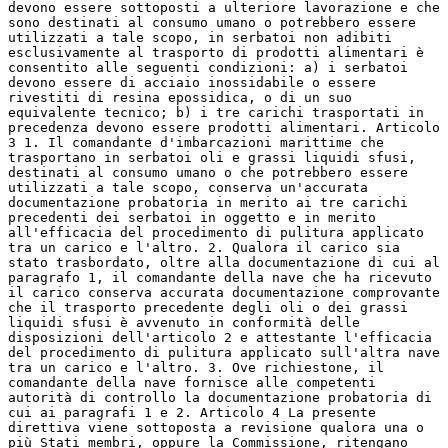
devono essere sottoposti a ulteriore lavorazione e che
sono destinati al consumo umano o potrebbero essere
utilizzati a tale scopo, in serbatoi non adibiti
esclusivamente al trasporto di prodotti alimentari è
consentito alle seguenti condizioni: a) i serbatoi
devono essere di acciaio inossidabile o essere
rivestiti di resina epossidica, o di un suo
equivalente tecnico; b) i tre carichi trasportati in
precedenza devono essere prodotti alimentari. Articolo
3 1. Il comandante d'imbarcazioni marittime che
trasportano in serbatoi oli e grassi liquidi sfusi,
destinati al consumo umano o che potrebbero essere
utilizzati a tale scopo, conserva un'accurata
documentazione probatoria in merito ai tre carichi
precedenti dei serbatoi in oggetto e in merito
all'efficacia del procedimento di pulitura applicato
tra un carico e l'altro. 2. Qualora il carico sia
stato trasbordato, oltre alla documentazione di cui al
paragrafo 1, il comandante della nave che ha ricevuto
il carico conserva accurata documentazione comprovante
che il trasporto precedente degli oli o dei grassi
liquidi sfusi è avvenuto in conformità delle
disposizioni dell'articolo 2 e attestante l'efficacia
del procedimento di pulitura applicato sull'altra nave
tra un carico e l'altro. 3. Ove richiestone, il
comandante della nave fornisce alle competenti
autorità di controllo la documentazione probatoria di
cui ai paragrafi 1 e 2. Articolo 4 La presente
direttiva viene sottoposta a revisione qualora una o
più Stati membri, oppure la Commissione, ritengano