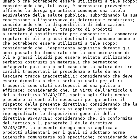
umano o che potrebbero essere utilizzati a tale scopo;
considerando che, tuttavia, è necessario provvedere
affinché la deroga garantisca comunque una tutela
equivalente della salute pubblica, subordinando la sua
concessione all'osservanza di determinate condizioni;
considerando che la disponibilità di imbarcazioni
marittime destinate al trasporto di prodotti
alimentari è insufficiente per consentire il commercio
regolare di oli e grassi destinati al consumo umano o
che potrebbero essere utilizzati a tale scopo;
considerando che l'esperienza acquisita durante gli
anni passati ha dimostrato che la contaminazione di
oli e grassi liquidi può essere evitata utilizzando
serbatoi costruiti in materiali che permettono
un'agevole pulitura o nel caso che la natura dei tre
carichi trasportati in precedenza è tale da non
lasciare tracce inaccettabili; considerando che deve
essere dimostrato che i serbatoi usati per altri
trasporti sono stati sottoposti ad una pulitura
efficace; considerando che, in virtù dell'articolo 8
della direttiva 93/43/CEE, spetta agli Stati membri
procedere ai controlli necessari per garantire il
rispetto della presente direttiva; considerando che la
presente deroga specifica si applica lasciando
impregiudicate le disposizioni generali della
direttiva 93/43/CEE; considerando che, in conformità
dell'articolo 1, paragrafo 2 della direttiva
93/43/CEE, la presente deroga non si applica a
prodotti alimentari per i quali si adottano norme
igieniche comunitarie più specifiche; considerando che