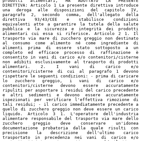
prodotti alimentari, HA ADOTTATO LA PRESENTE
DIRETTIVA: Articolo 1 La presente direttiva introduce
una deroga alle disposizioni del capitolo IV,
paragrafo 2, secondo comma, dell'allegato della
direttiva 93/43/CEE e stabilisce condizioni
equivalenti atte a garantire la tutela della salute
pubblica e la sicurezza e integrità dei prodotti
alimentari cui essa si riferisce. Articolo 2 1. Il
trasporto via mare di zucchero greggio non destinato
al consumo come alimento né come ingrediente di
alimenti prima di essere stato sottoposto a un
completo ed efficace processo di raffinazione è
consentito in vani di carico e/o contenitori/cisterne
non adibiti esclusivamente al trasporto di prodotti
alimentari. 2. I vani di carico e/o
contenitori/cisterne di cui al paragrafo 1 devono
rispettare le seguenti condizioni: - prima di caricare
lo zucchero greggio, i vani di carico e/o
contenitori/cisterne devono essere accuratamente
ripuliti per asportare i residui del carico precedente
e altri sedimenti e devono essere accuratamente
ispezionati per verificare l'effettiva rimozione di
tali residui; - il carico immediatamente precedente a
quello di zucchero greggio non deve essere un carico
liquido. Articolo 3 1. L'operatore dell'industria
alimentare responsabile del trasporto via mare dello
zucchero greggio deve conservare un'idonea
documentazione probatoria dalla quale risulti con
precisione la descrizione dell'ultimo carico
trasportato in precedenza nei vani di carico e/o