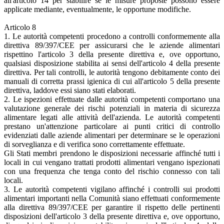
all'articolo 14 per stabilire se le misure proposte possono essere
applicate mediante, eventualmente, le opportune modifiche.
Articolo 8
1. Le autorità competenti procedono a controlli conformemente alla
direttiva 89/397/CEE per assicurarsi che le aziende alimentari
rispettino l'articolo 3 della presente direttiva e, ove opportuno,
qualsiasi disposizione stabilita ai sensi dell'articolo 4 della presente
direttiva. Per tali controlli, le autorità tengono debitamente conto dei
manuali di corretta prassi igienica di cui all'articolo 5 della presente
direttiva, laddove essi siano stati elaborati.
2. Le ispezioni effettuate dalle autorità competenti comportano una
valutazione generale dei rischi potenziali in materia di sicurezza
alimentare legati alle attività dell'azienda. Le autorità competenti
prestano un'attenzione particolare ai punti critici di controllo
evidenziati dalle aziende alimentari per determinare se le operazioni
di sorveglianza e di verifica sono correttamente effettuate.
Gli Stati membri prendono le disposizioni necessarie affinché tutti i
locali in cui vengano trattati prodotti alimentari vengano ispezionati
con una frequenza che tenga conto del rischio connesso con tali
locali.
3. Le autorità competenti vigilano affinché i controlli sui prodotti
alimentari importanti nella Comunità siano effettuati conformemente
alla direttiva 89/397/CEE per garantire il rispetto delle pertinenti
disposizioni dell'articolo 3 della presente direttiva e, ove opportuno,