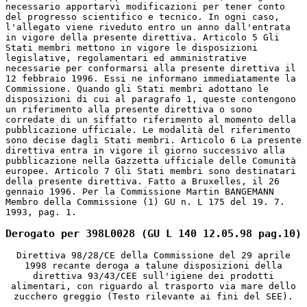
necessario apportarvi modificazioni per tener conto
del progresso scientifico e tecnico. In ogni caso,
l'allegato viene riveduto entro un anno dall'entrata
in vigore della presente direttiva. Articolo 5 Gli
Stati membri mettono in vigore le disposizioni
legislative, regolamentari ed amministrative
necessarie per conformarsi alla presente direttiva il
12 febbraio 1996. Essi ne informano immediatamente la
Commissione. Quando gli Stati membri adottano le
disposizioni di cui al paragrafo 1, queste contengono
un riferimento alla presente direttiva o sono
corredate di un siffatto riferimento al momento della
pubblicazione ufficiale. Le modalità del riferimento
sono decise dagli Stati membri. Articolo 6 La presente
direttiva entra in vigore il giorno successivo alla
pubblicazione nella Gazzetta ufficiale delle Comunità
europee. Articolo 7 Gli Stati membri sono destinatari
della presente direttiva. Fatto a Bruxelles, il 26
gennaio 1996. Per la Commissione Martin BANGEMANN
Membro della Commissione (1) GU n. L 175 del 19. 7.
1993, pag. 1.
Derogato per 398L0028 (GU L 140 12.05.98 pag.10)
Direttiva 98/28/CE della Commissione del 29 aprile
1998 recante deroga a talune disposizioni della
direttiva 93/43/CEE sull'igiene dei prodotti
alimentari, con riguardo al trasporto via mare dello
zucchero greggio (Testo rilevante ai fini del SEE).