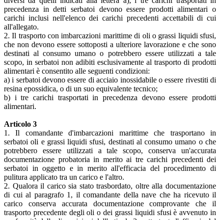
diversi da quelli indicati alla lettera a), i tre carichi trasportati in
precedenza in detti serbatoi devono essere prodotti alimentari o
carichi inclusi nell'elenco dei carichi precedenti accettabili di cui
all'allegato.
2. Il trasporto con imbarcazioni marittime di oli o grassi liquidi sfusi,
che non devono essere sottoposti a ulteriore lavorazione e che sono
destinati al consumo umano o potrebbero essere utilizzati a tale
scopo, in serbatoi non adibiti esclusivamente al trasporto di prodotti
alimentari è consentito alle seguenti condizioni:
a) i serbatoi devono essere di acciaio inossidabile o essere rivestiti di
resina epossidica, o di un suo equivalente tecnico;
b) i tre carichi trasportati in precedenza devono essere prodotti
alimentari.
Articolo 3
1. Il comandante d'imbarcazioni marittime che trasportano in
serbatoi oli e grassi liquidi sfusi, destinati al consumo umano o che
potrebbero essere utilizzati a tale scopo, conserva un'accurata
documentazione probatoria in merito ai tre carichi precedenti dei
serbatoi in oggetto e in merito all'efficacia del procedimento di
pulitura applicato tra un carico e l'altro.
2. Qualora il carico sia stato trasbordato, oltre alla documentazione
di cui al paragrafo 1, il comandante della nave che ha ricevuto il
carico conserva accurata documentazione comprovante che il
trasporto precedente degli oli o dei grassi liquidi sfusi è avvenuto in