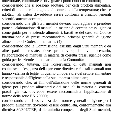
individuare, controllare e sorvegliare i punti critici di controllo;
considerando che si possono adottare, per certi prodotti alimentari,
criteri di tipo microbiologico e di controllo della temperatura; che, se
adottati, tali criteri dovrebbero essere conformi a principi generali
scientificamente accettati;
considerando che gli Stati membri devono incoraggiare e prendere
parte all'elaborazione di manuali in materia di corretta prassi igienica
come guida per le aziende alimentari, basati se del caso sul Codice
internazionale di prassi raccomandato, principi generali di igiene
alimentare del Codex alimentarius (4);
considerando che la Commissione, assistita dagli Stati membri e da
altre parti interessate, deve promuovere, laddove necessario,
l'elaborazione di manuali in materia di corretta prassi igienica come
guida per le aziende alimentari di tutta la Comunità;
considerando, tuttavia, che l'osservanza di detti manuali non
costituisce un'esigenza della presente direttiva e che tali manuali non
hanno valenza di legge, in quanto un operatore del settore alimentare
è responsabile dell'igiene nella sua impresa alimentare;
considerando che, ai fini dell'attuazione delle norme generali di
igiene per i prodotti alimentari e dei manuali in materia di corretta
prassi igienica, dovrebbe essere raccomandata l'applicazione di
norme della serie EN 29000;
considerando che l'osservanza delle norme generali di igiene per i
prodotti alimentari dovrebbe essere controllata, conformemente alla
direttiva 89/397/CEE, dalle autorità competenti degli Stati membri,