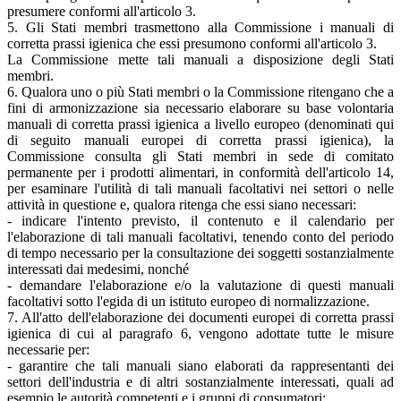
presumere conformi all'articolo 3.
5. Gli Stati membri trasmettono alla Commissione i manuali di
corretta prassi igienica che essi presumono conformi all'articolo 3.
La Commissione mette tali manuali a disposizione degli Stati
membri.
6. Qualora uno o più Stati membri o la Commissione ritengano che a
fini di armonizzazione sia necessario elaborare su base volontaria
manuali di corretta prassi igienica a livello europeo (denominati qui
di seguito manuali europei di corretta prassi igienica), la
Commissione consulta gli Stati membri in sede di comitato
permanente per i prodotti alimentari, in conformità dell'articolo 14,
per esaminare l'utilità di tali manuali facoltativi nei settori o nelle
attività in questione e, qualora ritenga che essi siano necessari:
- indicare l'intento previsto, il contenuto e il calendario per
l'elaborazione di tali manuali facoltativi, tenendo conto del periodo
di tempo necessario per la consultazione dei soggetti sostanzialmente
interessati dai medesimi, nonché
- demandare l'elaborazione e/o la valutazione di questi manuali
facoltativi sotto l'egida di un istituto europeo di normalizzazione.
7. All'atto dell'elaborazione dei documenti europei di corretta prassi
igienica di cui al paragrafo 6, vengono adottate tutte le misure
necessarie per:
- garantire che tali manuali siano elaborati da rappresentanti dei
settori dell'industria e di altri sostanzialmente interessati, quali ad
esempio le autorità competenti e i gruppi di consumatori;