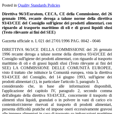
Posted in
Quality Standards Policies
Direttiva 96/3/Euratom, CECA, CE della Commissione, del 26
gennaio 1996, recante deroga a talune norme della direttiva
93/43/CEE del Consiglio sull'igiene dei prodotti alimentari, con
riguardo al trasporto marittimo di oli e di grassi liquidi sfusi
(Testo rilevante ai fini del SEE)
Gazzetta ufficiale n. L 021 del 27/01/1996 PAG. 0042 - 0046
DIRETTIVA 96/3/CE DELLA COMMISSIONE del 26 gennaio
1996 recante deroga a talune norme della direttiva 93/43/CEE del
Consiglio sull'igiene dei prodotti alimentari, con riguardo al trasporto
marittimo di oli e di grassi liquidi sfusi (Testo rilevante ai fini del
SEE) LA COMMISSIONE DELLE COMUNITÀ EUROPEE,
visto il trattato che istituisce la Comunità europea, vista la direttiva
93/43/CEE del Consiglio, del 14 giugno 1993, sull'igiene dei
prodotti alimentari (1), in particolare l'articolo 3, paragrafo 3,
considerando che, in base alle informazioni disponibili,
l'applicazione del capitolo IV, paragrafo 2, secondo comma
dell'allegato della direttiva 93/43/CEE, concernente il trasporto di
alimenti sfusi liquidi, granulati o in polvere in vani di carico e/o
contenitori/cisterne riservati al trasporto di prodotti alimentari,
presenta difficoltà pratiche ed impone oneri eccessivamente gravosi
alle imprese alimentari in caso di trasporto su imbarcazioni marittime