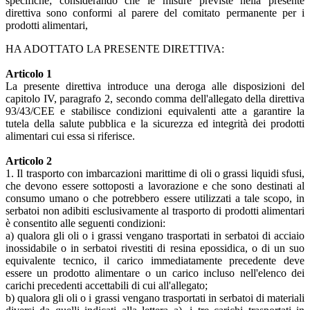
specifiche; considerando che le misure previste nella presente
direttiva sono conformi al parere del comitato permanente per i
prodotti alimentari,
HA ADOTTATO LA PRESENTE DIRETTIVA:
Articolo 1
La presente direttiva introduce una deroga alle disposizioni del
capitolo IV, paragrafo 2, secondo comma dell'allegato della direttiva
93/43/CEE e stabilisce condizioni equivalenti atte a garantire la
tutela della salute pubblica e la sicurezza ed integrità dei prodotti
alimentari cui essa si riferisce.
Articolo 2
1. Il trasporto con imbarcazioni marittime di oli o grassi liquidi sfusi,
che devono essere sottoposti a lavorazione e che sono destinati al
consumo umano o che potrebbero essere utilizzati a tale scopo, in
serbatoi non adibiti esclusivamente al trasporto di prodotti alimentari
è consentito alle seguenti condizioni:
a) qualora gli oli o i grassi vengano trasportati in serbatoi di acciaio
inossidabile o in serbatoi rivestiti di resina epossidica, o di un suo
equivalente tecnico, il carico immediatamente precedente deve
essere un prodotto alimentare o un carico incluso nell'elenco dei
carichi precedenti accettabili di cui all'allegato;
b) qualora gli oli o i grassi vengano trasportati in serbatoi di materiali